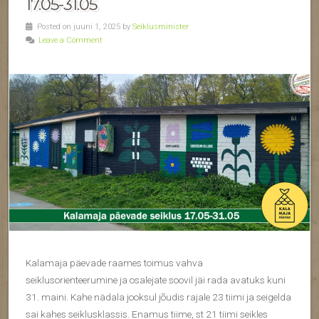
17.05-31.05
Posted on juuni 1, 2025 by
Seiklusminister
Leave a Comment
Kalamaja päevade raames toimus vahva
seiklusorienteerumine ja osalejate soovil jäi rada avatuks kuni
31. maini. Kahe nädala jooksul jõudis rajale 23 tiimi ja seigelda
sai kahes seiklusklassis. Enamus tiime, st 21 tiimi seikles