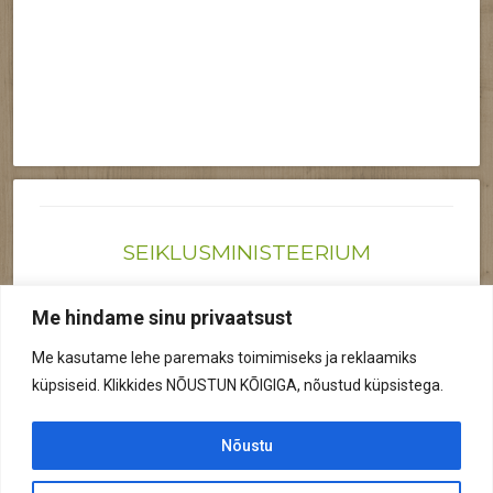
SEIKLUSMINISTEERIUM
Joonas@seiklusministeerium.ee | (+372) 522 6895
Me hindame sinu privaatsust
Reg nr: 12041719
Me kasutame lehe paremaks toimimiseks ja reklaamiks
Privaatsuspoliitika
küpsiseid. Klikkides NÕUSTUN KÕIGIGA, nõustud küpsistega.
© 2026 Kõik õigused kaitstud.
Nõustu