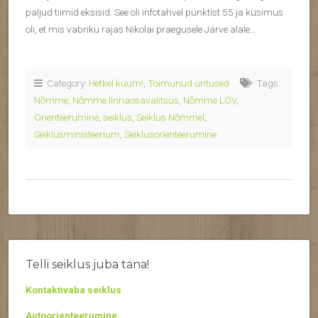
paljud tiimid eksisid. See oli infotahvel punktist 55 ja küsimus
oli, et mis vabriku rajas Nikolai praegusele Järve alale…
Category:
Hetkel kuum!
,
Toimunud üritused
Tags:
Nõmme
,
Nõmme linnaosavalitsus
,
Nõmme LOV
,
Orienteerumine
,
seiklus
,
Seiklus Nõmmel
,
Seiklusministeerium
,
Seiklusorienteerumine
Telli seiklus juba täna!
Kontaktivaba seiklus
Autoorienteerumine