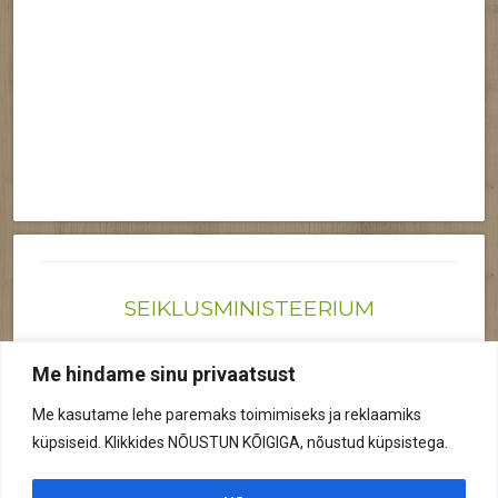
SEIKLUSMINISTEERIUM
Joonas@seiklusministeerium.ee | (+372) 522 6895
Me hindame sinu privaatsust
Reg nr: 12041719
Me kasutame lehe paremaks toimimiseks ja reklaamiks
Privaatsuspoliitika
küpsiseid. Klikkides NÕUSTUN KÕIGIGA, nõustud küpsistega.
© 2026 Kõik õigused kaitstud.