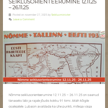
SEIKLUSORIENTEERUMINE 12.11.25
– 26.11.25
Posted on november 27, 2025 by
Seiklusminister
Leave a Comment
Nõmme seiklusorienteerumine 12.11.25 – 26.11.25 on saanud
tänaseks läbi ja rajale jõudis kokku 91 tiimi. Aitäh kõigile
osalejatele. Lubasin avaldada ka ühe punkti, millega väga