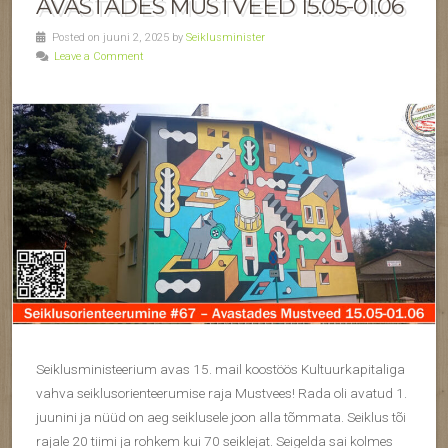
AVASTADES MUSTVEED 15.05-01.06
Posted on juuni 2, 2025 by
Seiklusminister
Leave a Comment
Seiklusministeerium avas 15. mail koostöös Kultuurkapitaliga
vahva seiklusorienteerumise raja Mustvees! Rada oli avatud 1.
juunini ja nüüd on aeg seiklusele joon alla tõmmata. Seiklus tõi
rajale 20 tiimi ja rohkem kui 70 seiklejat. Seigelda sai kolmes