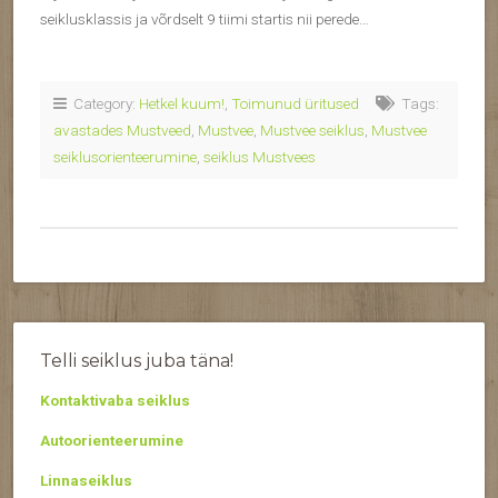
seiklusklassis ja võrdselt 9 tiimi startis nii perede…
Category:
Hetkel kuum!
,
Toimunud üritused
Tags:
avastades Mustveed
,
Mustvee
,
Mustvee seiklus
,
Mustvee
seiklusorienteerumine
,
seiklus Mustvees
Telli seiklus juba täna!
Kontaktivaba seiklus
Autoorienteerumine
Linnaseiklus