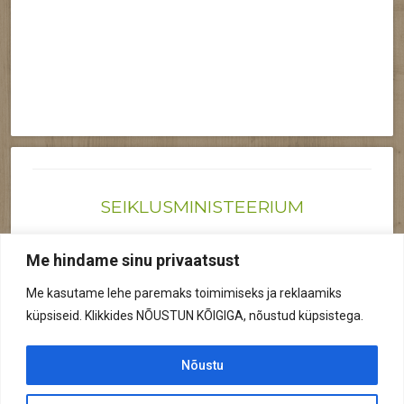
SEIKLUSMINISTEERIUM
Joonas@seiklusministeerium.ee | (+372) 522 6895
Me hindame sinu privaatsust
Reg nr: 12041719
Me kasutame lehe paremaks toimimiseks ja reklaamiks
Privaatsuspoliitika
küpsiseid. Klikkides NÕUSTUN KÕIGIGA, nõustud küpsistega.
© 2026 Kõik õigused kaitstud.
Nõustu