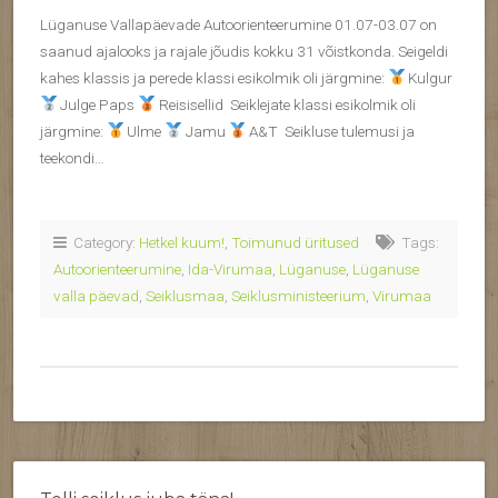
Lüganuse Vallapäevade Autoorienteerumine 01.07-03.07 on
saanud ajalooks ja rajale jõudis kokku 31 võistkonda. Seigeldi
kahes klassis ja perede klassi esikolmik oli järgmine:
Kulgur
Julge Paps
Reisisellid Seiklejate klassi esikolmik oli
järgmine:
Ulme
Jamu
A&T Seikluse tulemusi ja
teekondi…
Category:
Hetkel kuum!
,
Toimunud üritused
Tags:
Autoorienteerumine
,
Ida-Virumaa
,
Lüganuse
,
Lüganuse
valla päevad
,
Seiklusmaa
,
Seiklusministeerium
,
Virumaa