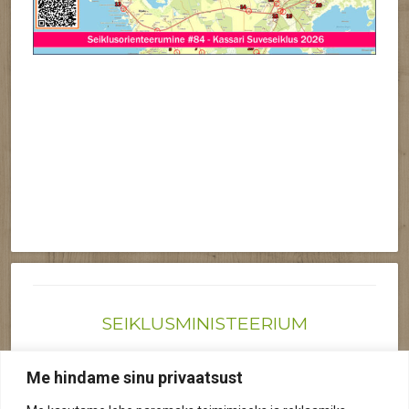
SEIKLUSMINISTEERIUM
Joonas@seiklusministeerium.ee | (+372) 522 6895
Me hindame sinu privaatsust
Reg nr: 12041719