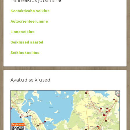
Telli seiklus juba täna!
Kontaktivaba seiklus
Autoorienteerumine
Linnaseiklus
Seiklused saartel
Seikluskoolitus
Avatud seiklused