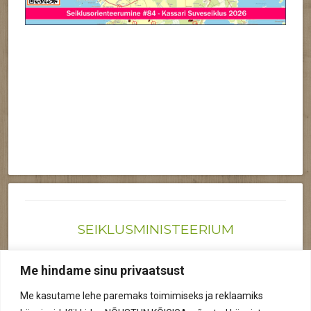
SEIKLUSMINISTEERIUM
Joonas@seiklusministeerium.ee | (+372) 522 6895
Me hindame sinu privaatsust
Reg nr: 12041719
Me kasutame lehe paremaks toimimiseks ja reklaamiks
Privaatsuspoliitika