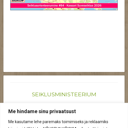
SEIKLUSMINISTEERIUM
Joonas@seiklusministeerium.ee | (+372) 522 6895
Me hindame sinu privaatsust
Reg nr: 12041719
Me kasutame lehe paremaks toimimiseks ja reklaamiks
Privaatsuspoliitika