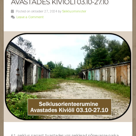
AVASTADES KIVIÕLI 03.10-27.10
Posted on oktoober 27, 2024 by
Seiklusminister
Leave a Comment
61. seiklus sarjast Avastades viis seiklejad põnevasse paika