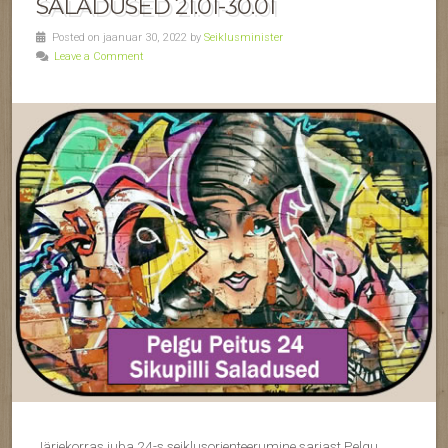
SALADUSED 21.01-30.01
Posted on jaanuar 30, 2022 by
Seiklusminister
Leave a Comment
Järjekorras juba 24-s seiklusorienteerumine sarjast Pelgu