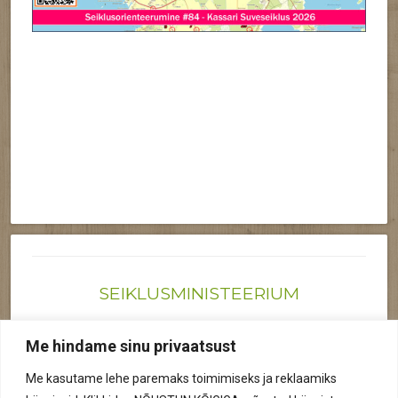
SEIKLUSMINISTEERIUM
Joonas@seiklusministeerium.ee | (+372) 522 6895
Me hindame sinu privaatsust
Reg nr: 12041719
Me kasutame lehe paremaks toimimiseks ja reklaamiks
Privaatsuspoliitika