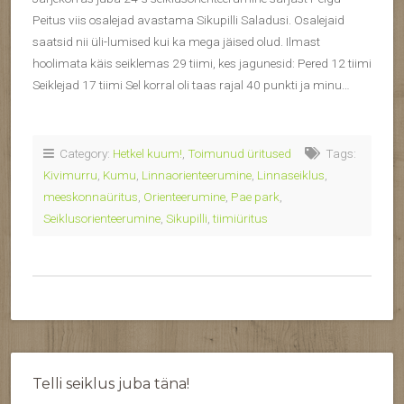
Peitus viis osalejad avastama Sikupilli Saladusi. Osalejaid
saatsid nii üli-lumised kui ka mega jäised olud. Ilmast
hoolimata käis seiklemas 29 tiimi, kes jagunesid: Pered 12 tiimi
Seiklejad 17 tiimi Sel korral oli taas rajal 40 punkti ja minu…
Category:
Hetkel kuum!
,
Toimunud üritused
Tags:
Kivimurru
,
Kumu
,
Linnaorienteerumine
,
Linnaseiklus
,
meeskonnaüritus
,
Orienteerumine
,
Pae park
,
Seiklusorienteerumine
,
Sikupilli
,
tiimiüritus
Telli seiklus juba täna!