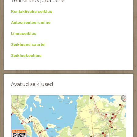
Telli seiklus juba täna!
Kontaktivaba seiklus
Autoorienteerumine
Linnaseiklus
Seiklused saartel
Seikluskoolitus
Avatud seiklused