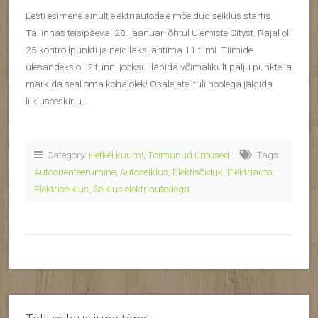
Eesti esimene ainult elektriautodele mõeldud seiklus startis
Tallinnas teisipäeval 28. jaanuari õhtul Ülemiste Cityst. Rajal oli
25 kontrollpunkti ja neid läks jahtima 11 tiimi. Tiimide
ülesandeks oli 2 tunni jooksul läbida võimalikult palju punkte ja
märkida seal oma kohalolek! Osalejatel tuli hoolega jälgida
liikluseeskirju…
Category:
Hetkel kuum!
,
Toimunud üritused
Tags:
Autoorienteerumine
,
Autoseiklus
,
Elektisõiduk
,
Elektriauto
,
Elektriseiklus
,
Seiklus elektriautodega