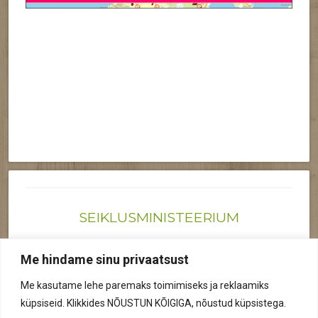
SEIKLUSMINISTEERIUM
Joonas@seiklusministeerium.ee | (+372) 522 6895
Me hindame sinu privaatsust
Reg nr: 12041719
Me kasutame lehe paremaks toimimiseks ja reklaamiks
Privaatsuspoliitika
küpsiseid. Klikkides NÕUSTUN KÕIGIGA, nõustud küpsistega.