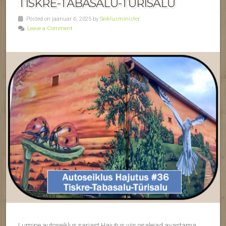
TISKRE-TABASALU-TÜRISALU
Posted on jaanuar 6, 2025 by
Seiklusminister
Leave a Comment
Lumine autoseiklus sarjast Hajutus viis osalejad avastama