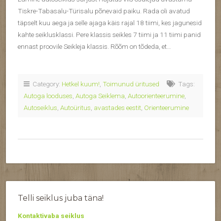
Tiskre-Tabasalu-Türisalu põnevaid paiku. Rada oli avatud
täpselt kuu aega ja selle ajaga käis rajal 18 tiimi, kes jagunesid
kahte seiklusklassi. Pere klassis seikles 7 tiimi ja 11 tiimi panid
ennast proovile Seikleja klassis. Rõõm on tõdeda, et…
Category:
Hetkel kuum!
,
Toimunud üritused
Tags:
Autoga looduses
,
Autoga Seiklema
,
Autoorienteerumine
,
Autoseiklus
,
Autoüritus
,
avastades eestit
,
Orienteerumine
Telli seiklus juba täna!
Kontaktivaba seiklus