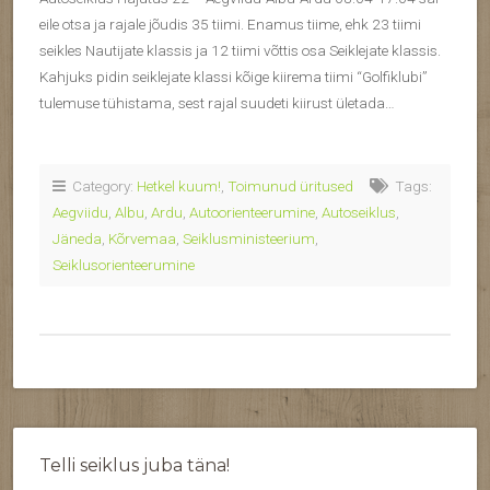
eile otsa ja rajale jõudis 35 tiimi. Enamus tiime, ehk 23 tiimi
seikles Nautijate klassis ja 12 tiimi võttis osa Seiklejate klassis.
Kahjuks pidin seiklejate klassi kõige kiirema tiimi “Golfiklubi”
tulemuse tühistama, sest rajal suudeti kiirust ületada…
Category:
Hetkel kuum!
,
Toimunud üritused
Tags:
Aegviidu
,
Albu
,
Ardu
,
Autoorienteerumine
,
Autoseiklus
,
Jäneda
,
Kõrvemaa
,
Seiklusministeerium
,
Seiklusorienteerumine
Telli seiklus juba täna!