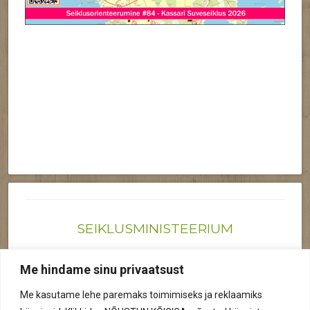
SEIKLUSMINISTEERIUM
Joonas@seiklusministeerium.ee | (+372) 522 6895
Me hindame sinu privaatsust
Reg nr: 12041719
Me kasutame lehe paremaks toimimiseks ja reklaamiks
Privaatsuspoliitika