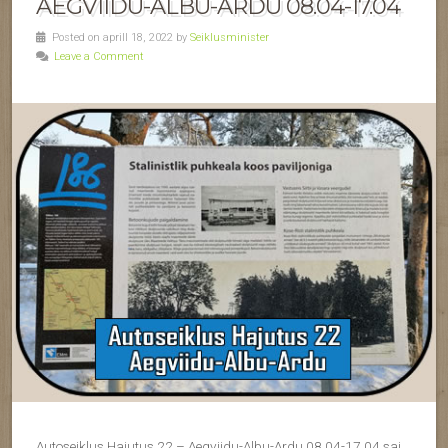
AEGVIIDU-ALBU-ARDU 08.04-17.04
Posted on aprill 18, 2022 by
Seiklusminister
Leave a Comment
Autoseiklus Hajutus 22 – Aegviidu-Albu-Ardu 08.04-17.04 sai