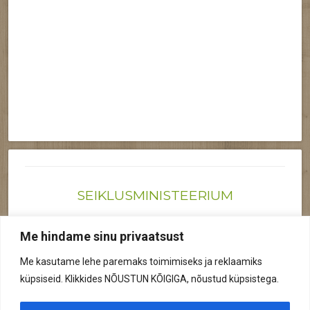
SEIKLUSMINISTEERIUM
Joonas@seiklusministeerium.ee | (+372) 522 6895
Me hindame sinu privaatsust
Reg nr: 12041719
Me kasutame lehe paremaks toimimiseks ja reklaamiks
Privaatsuspoliitika
küpsiseid. Klikkides NÕUSTUN KÕIGIGA, nõustud küpsistega.
© 2026 Kõik õigused kaitstud.