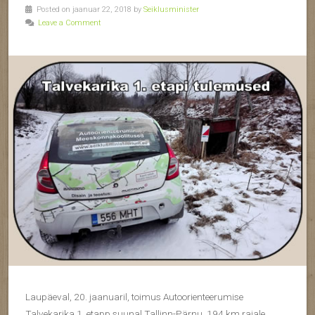
Posted on jaanuar 22, 2018 by
Seiklusminister
Leave a Comment
Laupäeval, 20. jaanuaril, toimus Autoorienteerumise
Talvekarika 1. etapp suunal Tallinn-Pärnu. 194 km rajale