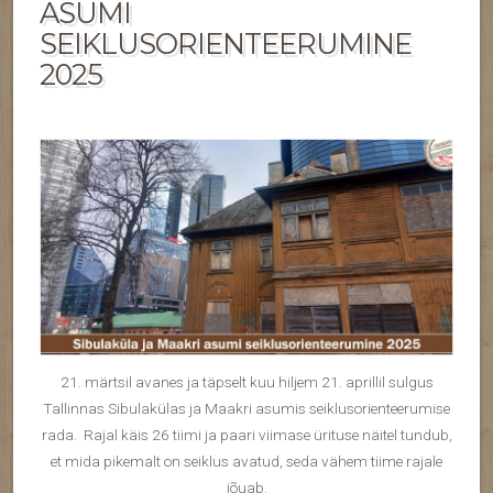
ASUMI
SEIKLUSORIENTEERUMINE
2025
21. märtsil avanes ja täpselt kuu hiljem 21. aprillil sulgus
Tallinnas Sibulakülas ja Maakri asumis seiklusorienteerumise
rada. Rajal käis 26 tiimi ja paari viimase ürituse näitel tundub,
et mida pikemalt on seiklus avatud, seda vähem tiime rajale
jõuab.