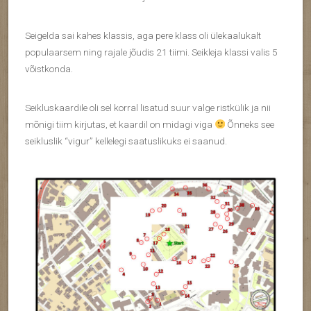
Seigelda sai kahes klassis, aga pere klass oli ülekaalukalt
populaarsem ning rajale jõudis 21 tiimi. Seikleja klassi valis 5
võistkonda.
Seikluskaardile oli sel korral lisatud suur valge ristkülik ja nii
mõnigi tiim kirjutas, et kaardil on midagi viga
Õnneks see
seikluslik “vigur” kellelegi saatuslikuks ei saanud.