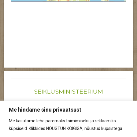
SEIKLUSMINISTEERIUM
Joonas@seiklusministeerium.ee | (+372) 522 6895
Me hindame sinu privaatsust
Reg nr: 12041719
Me kasutame lehe paremaks toimimiseks ja reklaamiks
Privaatsuspoliitika
küpsiseid. Klikkides NÕUSTUN KÕIGIGA, nõustud küpsistega.
© 2026 Kõik õigused kaitstud.