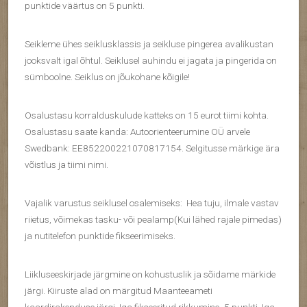
punktide väärtus on 5 punkti.
Seikleme ühes seiklusklassis ja seikluse pingerea avalikustan
jooksvalt igal õhtul. Seiklusel auhindu ei jagata ja pingerida on
sümboolne. Seiklus on jõukohane kõigile!
Osalustasu korralduskulude katteks on 15 eurot tiimi kohta.
Osalustasu saate kanda: Autoorienteerumine OÜ arvele
Swedbank: EE852200221070817154. Selgitusse märkige ära
võistlus ja tiimi nimi.
Vajalik varustus seiklusel osalemiseks: Hea tuju, ilmale vastav
riietus, võimekas tasku- või pealamp(Kui lähed rajale pimedas)
ja nutitelefon punktide fikseerimiseks.
Liikluseeskirjade järgmine on kohustuslik ja sõidame märkide
järgi. Kiiruste alad on märgitud Maanteeameti
kaardirakenduse järgi. Iga fikseeritud rikkumine -5 punkti. Iga