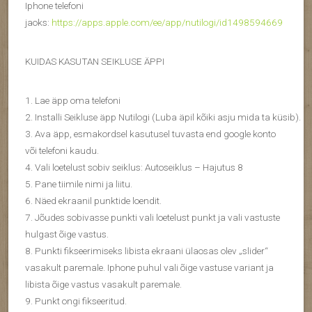
Iphone telefoni
jaoks:
https://apps.apple.com/ee/app/nutilogi/id1498594669
KUIDAS KASUTAN SEIKLUSE ÄPPI
1. Lae äpp oma telefoni
2. Installi Seikluse äpp Nutilogi (Luba äpil kõiki asju mida ta küsib).
3. Ava äpp, esmakordsel kasutusel tuvasta end google konto
või telefoni kaudu.
4. Vali loetelust sobiv seiklus: Autoseiklus – Hajutus 8
5. Pane tiimile nimi ja liitu.
6. Näed ekraanil punktide loendit.
7. Jõudes sobivasse punkti vali loetelust punkt ja vali vastuste
hulgast õige vastus.
8. Punkti fikseerimiseks libista ekraani ülaosas olev „slider“
vasakult paremale. Iphone puhul vali õige vastuse variant ja
libista õige vastus vasakult paremale.
9. Punkt ongi fikseeritud.