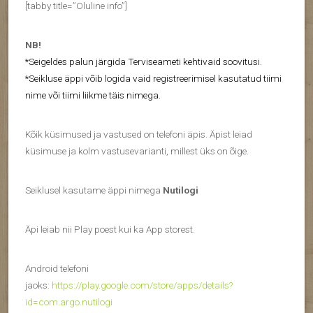
[tabby title=”Oluline info”]
NB!
*Seigeldes palun järgida Terviseameti kehtivaid soovitusi.
*Seikluse äppi võib logida vaid registreerimisel kasutatud tiimi
nime või tiimi liikme täis nimega.
Kõik küsimused ja vastused on telefoni äpis. Äpist leiad
küsimuse ja kolm vastusevarianti, millest üks on õige.
Seiklusel kasutame äppi nimega
Nutilogi
Äpi leiab nii Play poest kui ka App storest.
Android telefoni
jaoks:
https://play.google.com/store/apps/details?
id=com.argo.nutilogi