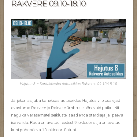
RAKVERE 09.10-18.10
Hajutus 8 – Kontaktivaba Autoseiklus Rakveres 09.10-18.10
Järjekorras juba kaheksas autoseiklus Hajutus viib osalejad
avastama Rakvere ja Rakvere ümbruse põnevaid paiku. Nii
nagu ka varasematel seiklustel saad enda stardiaja ja -päeva
ise valida. Rada on avatud reedest 9. oktoobrist ja on avatud
kuni pühapäeva 18. oktoobri õhtuni.