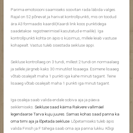
Parima emotsiooni saamiseks soovitan rada läbida valges.
Rajal on 52 põnevat ja harivat kontrollpunkti, mis on toodud
ära A3 formaadis kaardil(Kaardi link koos punktidega
saadetakse registreerimisel kasutatud e-mailile). Iga
kontrollpunkti kohta on äpis-s küsimus, millele leiab vastuse
kohapealt. Vastus tuleb sisestada seikluse äppi.
Seikluse kontrollaeg on 3 tundi, millest 2 tundi on normaalaeg
ja sellele järgneb kaks 30 minutilist lisaaega. Esimene lisaaeg
võtab osalejalt maha 1 punkti iga kahe minuti tagant. Teine
lisaaeg võtab osalejalt maha 1 punkti iga minuti tagant.
Iga osaleja saab valida endale sobiva aja ja päeva
seiklemiseks.
Seikluse saad käima Rakvere vallimäel
legendaarse Tarva kuju juures. Samas kohas saad panna ka
oma tiimi aja ja lõpetada seikluse
. Lõpetamiseks tuleb äpis
valida Finish ja F tähega saab oma aja panna lukku. Kõigi