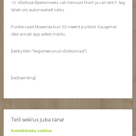
10. Võistluse lõpetamiseks vali menüüst finish ja vali täht F. Aeg
läheb siis automaatselt lukku.
Punkte saad fikseerida kuni 50 meetrit punktist. Kaugemal
olles annab äpp sellest märku.
[tabby title=”Registreerunud võistkonnad”]
[tabbyending]
Telli seiklus juba täna!
Kontaktivaba seiklus