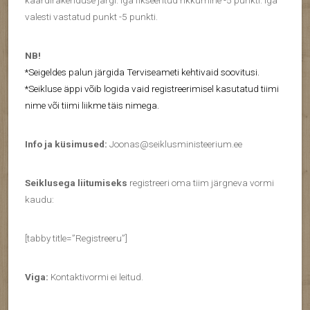
valesti vastatud punkt -5 punkti.
NB!
*Seigeldes palun järgida Terviseameti kehtivaid soovitusi.
*Seikluse äppi võib logida vaid registreerimisel kasutatud tiimi
nime või tiimi liikme täis nimega.
Info ja küsimused:
Joonas@seiklusministeerium.ee
Seiklusega liitumiseks
registreeri oma tiim järgneva vormi
kaudu:
[tabby title=”Registreeru”]
Viga:
Kontaktivormi ei leitud.