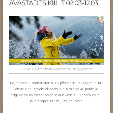
AVASTADES KIILIT 02.03-12.03
Tule Kiili alevit avastama. Rajal on palju uut ja põnevat!
Neljapäeval 2. märtsil startis üks põnev seiklus Harjumaal Kiili
alevis. Nagu tavaks oli saanud, siis rajal oli 40 punkti ja
seigelda sai kolmes erinevas seiklusklassis. 10 päeva jooksul
jõudis rajale 33 tiimi, kes jagunesid: