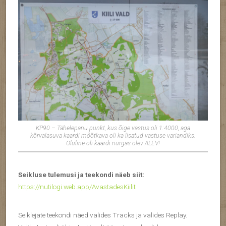
KP90 – Tähelepanu punkt, kus õige vastus oli 1:4000, aga
kõrvalasuva kaardi mõõtkava oli ka lisatud vastuse variandiks.
Oluline oli kaardi nurgas olev ALEV!
Seikluse tulemusi ja teekondi näeb siit:
https://nutilogi.web.app/AvastadesKiilit
Seiklejate teekondi näed valides Tracks ja valides Replay.