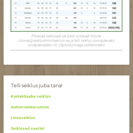
Põnevad seiklused üle Eesti ootavad! Kirjuta:
Joonas@seiklusministeerium.ee ja telli seiklus sünnipäevaks,
suvepäevadeks või sõpruskonnaga seiklemiseks!
Telli seiklus juba täna!
Kontaktivaba seiklus
Autoorienteerumine
Linnaseiklus
Seiklused saartel