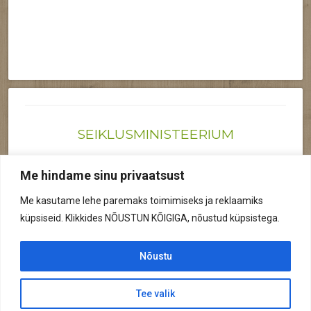
SEIKLUSMINISTEERIUM
Joonas@seiklusministeerium.ee | (+372) 522 6895
Me hindame sinu privaatsust
Reg nr: 12041719
Me kasutame lehe paremaks toimimiseks ja reklaamiks
Privaatsuspoliitika
küpsiseid. Klikkides NÕUSTUN KÕIGIGA, nõustud küpsistega.
© 2026 Kõik õigused kaitstud.
Nõustu
Tee valik