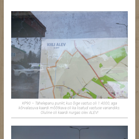
KP90 – Tähelepanu punkt, kus õige vastus oli 1:4000, aga
kõrvalasuva kaardi mõõtkava oli ka lisatud vastuse variandiks.
Oluline oli kaardi nurgas olev ALEV!