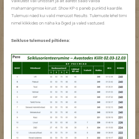
Valikutest vali ühisstart ja alt äärest saad valida
mahamängimise kiirust. Show KP-s paneb punktid kaardile.
Tulemusi näed kui valid menüüst Results. Tulemuste lehel tiimi
nimel klikkides on näha ka õiged ja valed vastused.
Seikluse tulemused piltidena: