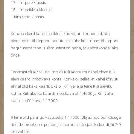
17 tiimi pere klassis
15 tiimi seikleja klassis
1 tiim ratta klassis
Kuna seekord kaardil seikluslikud vigurid puudusid, siis
otsustasin tähelepanu harjutuseks ühe küsimuse tähelepanu
harjutusena teha. Tulemustest on näha, et 9 võistkonda läks
õnge.
Tegemist oli KP 90-ga, mis oli Kiili Konsumi aknal oleva Kiili
alevi kaardi mõõtkava kohta. Konks oli selles, et kahel kõrvuti
aknal olid kaks kaarti. Üks oli Kiili valla ja teine Kiili aleviku
kohta. Kiili aleviku kaardi mõõtkava oli 1:4000 ja Kiili valla
kaardi mõõtkava 1:17000.
9 tiimi olid pannud vastuseks 1:17000. Ülejäänud punktidega
tiimidel probleeme polnud ja enamus seiklejate teekondi jäi 7-9
km vahele.