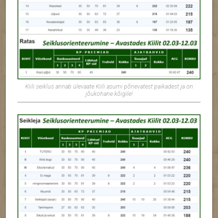
Kiili seiklus annab ülevaate Kiili asumi põnevatest paikadest ja on
jõukohane kõigile!