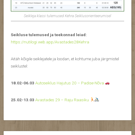
Seikleja klassi tulemused Kehra Seiklusorienteerumisel
Seikluse tulemused ja teekonnad leiad:
https://nutilogi.web.app/Avastades28Kehra
Aitäh kõigile seiklejatele ja loodan, et kohtume juba järgmistel
seiklustel:
18.02-06.03
Autoseiklus Hajutus 20 – Padise-Nõva
25.02-13.03
Avastades 29 – Raju Raasiku