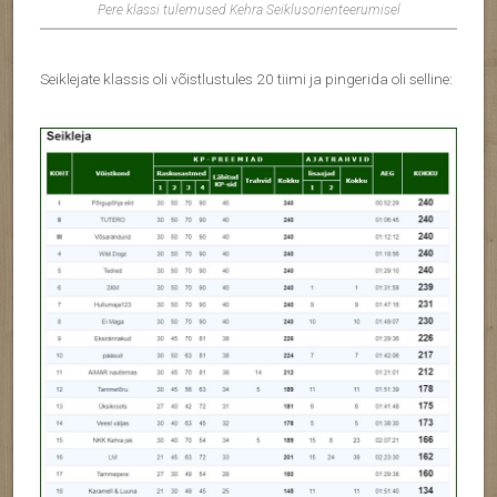
Pere klassi tulemused Kehra Seiklusorienteerumisel
Seiklejate klassis oli võistlustules 20 tiimi ja pingerida oli selline: