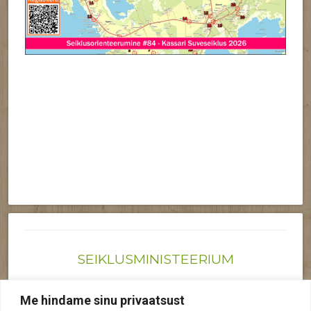
SEIKLUSMINISTEERIUM
Joonas@seiklusministeerium.ee | (+372) 522 6895
Me hindame sinu privaatsust
Reg nr: 12041719