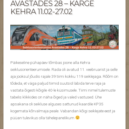
AVASTADES 28 – KARGE
KEHRA 11.02-27.02
Päikeseline pühapäev tõmbas joone alla Kehra
seiklusorienteerumisele. Rada oli avatud 11. veebruarist ja selle
aja jooksul jõudis rajale 39 tiimi kokku 119 seiklejaga. Rõõm on
tõdeda, et väga paljud tiimid suutsid läbida terve raja ja
vastata õigesti kõigile 40-le küsimusele. Tiimi nimel tulemuste
tabelis klikkides on näha õiged ja valed vastused. Ühe
apsakana oli seikluse alguses sattunud kaardile KP35
kogemata kõrvalmaja peale. Vabandan kõigi seiklejate eest ja
püüan tulevikus olla tähelepanelikum