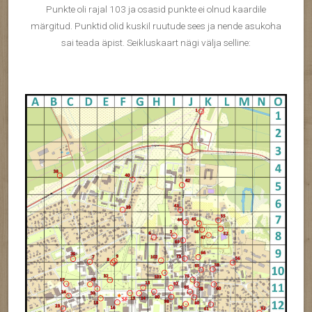
Punkte oli rajal 103 ja osasid punkte ei olnud kaardile
märgitud. Punktid olid kuskil ruutude sees ja nende asukoha
sai teada äpist. Seikluskaart nägi välja selline: