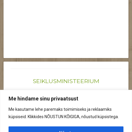
SEIKLUSMINISTEERIUM
Joonas@seiklusministeerium.ee | (+372) 522 6895
Me hindame sinu privaatsust
Reg nr: 12041719
Me kasutame lehe paremaks toimimiseks ja reklaamiks
Privaatsuspoliitika
küpsiseid. Klikkides NÕUSTUN KÕIGIGA, nõustud küpsistega.
© 2026 Kõik õigused kaitstud.