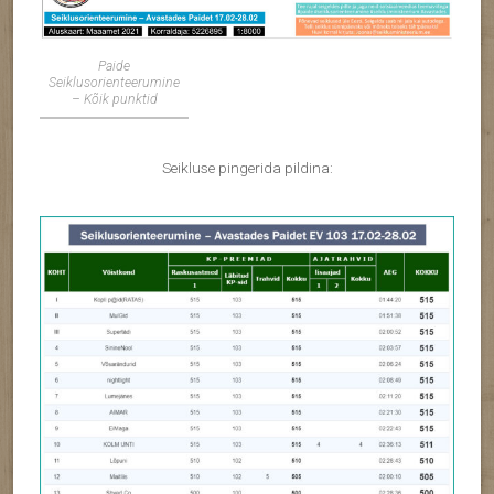
Paide
Seiklusorienteerumine
– Kõik punktid
Seikluse pingerida pildina: