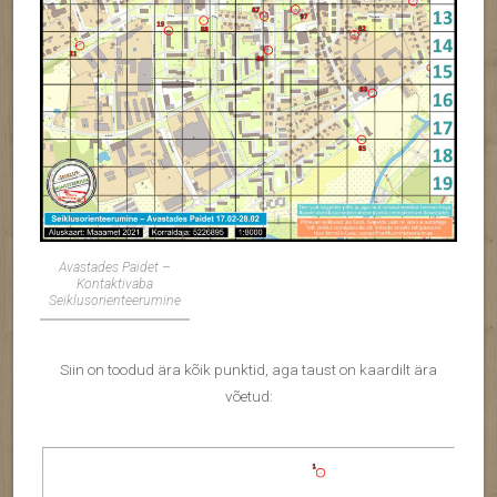
Avastades Paidet –
Kontaktivaba
Seiklusorienteerumine
Siin on toodud ära kõik punktid, aga taust on kaardilt ära
võetud: