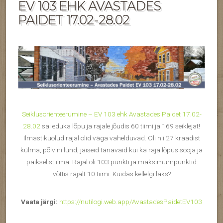
EV 103 EHK AVASTADES
PAIDET 17.02-28.02
Seiklusorienteerumine – EV 103 ehk Avastades Paidet 17.02-
28.02
sai eduka lõpu ja rajale jõudis 60 tiimi ja 169 seiklejat!
Ilmastikuolud rajal olid väga vahelduvad. Oli nii 27 kraadist
külma, põlvini lund, jäiseid tänavaid kui ka raja lõpus sooja ja
päikselist ilma. Rajal oli 103 punkti ja maksimumpunktid
võttis rajalt 10 tiimi. Kuidas kellelgi läks?
Vaata järgi:
https://nutilogi.web.app/AvastadesPaidetEV103