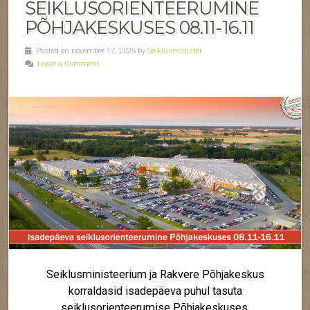
SEIKLUSORIENTEERUMINE
PÕHJAKESKUSES 08.11-16.11
Posted on november 17, 2025 by
Seiklusminister
Leave a Comment
Seiklusministeerium ja Rakvere Põhjakeskus
korraldasid isadepäeva puhul tasuta
seiklusorienteerumise Põhjakeskuses.