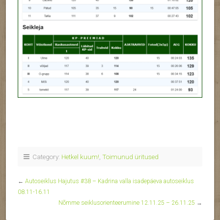
Category:
Hetkel kuum!
,
Toimunud üritused
←
Autoseiklus Hajutus #38 – Kadrina valla isadepäeva autoseiklus
08.11-16.11
Nõmme seiklusorienteerumine 12.11.25 – 26.11.25
→