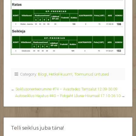
Category:
Blogi
,
Hetkel kuum!
,
Toimunud üritused
←
Seiklusorienteerumine #74 – Avastades Tamsalut 12.09-30.09
Autoseiklus Hajutus #40 – Fotojaht Lõuna-Hiiumaal 17.10-26.10
→
Telli seiklus juba täna!