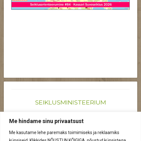
SEIKLUSMINISTEERIUM
Joonas@seiklusministeerium.ee | (+372) 522 6895
Me hindame sinu privaatsust
Reg nr: 12041719
Me kasutame lehe paremaks toimimiseks ja reklaamiks
Privaatsuspoliitika
küpsiseid. Klikkides NÕUSTUN KÕIGIGA, nõustud küpsistega.