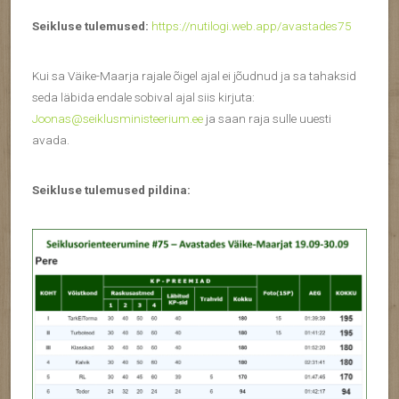
Seikluse tulemused:
https://nutilogi.web.app/avastades75
Kui sa Väike-Maarja rajale õigel ajal ei jõudnud ja sa tahaksid
seda läbida endale sobival ajal siis kirjuta:
Joonas@seiklusministeerium.ee
ja saan raja sulle uuesti
avada.
Seikluse tulemused pildina: