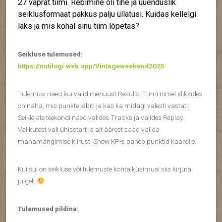
27 vaprat tiimi. Rebimine oli tihe ja uuenduslik
seiklusformaat pakkus palju üllatusi. Kuidas kellelgi
läks ja mis kohal sinu tiim lõpetas?
Seikluse tulemused:
https://nutilogi.web.app/Vintageweekend2025
Tulemusi näed kui valid menüüst Results. Tiimi nimel klikkides
on näha, mis punkte läbiti ja kas ka midagi valesti vastati.
Seiklejate teekondi näed valides Tracks ja valides Replay.
Valikutest vali ühisstart ja alt äärest saad valida
mahamängimise kiirust. Show KP-s paneb punktid kaardile.
Kui sul on seikluse või tulemuste kohta küsimusi siis kirjuta
julgelt
Tulemused pildina: