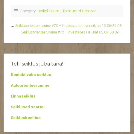
Category:
Hetkel kuum!
,
Toimunud üritused
←
Seiklusorienteerumine #70 – Kuressaare suveseiklus 13.06-31.08
Seiklusorienteerumine #73 – Avastades Haljalat 05.09-30.09
→
Telli seiklus juba täna!
Kontaktivaba seiklus
Autoorienteerumine
Linnaseiklus
Seiklused saartel
Seikluskoolitus