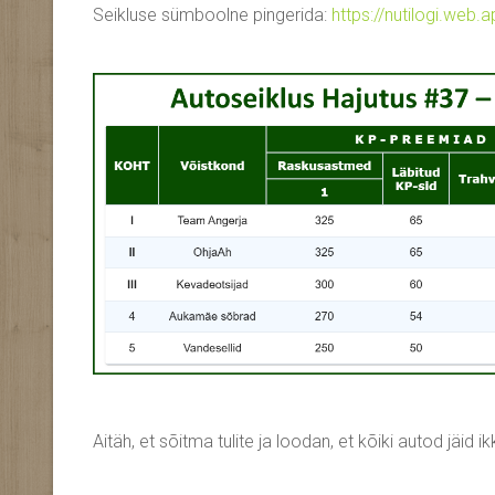
Seikluse sümboolne pingerida:
https://nutilogi.web
Aitäh, et sõitma tulite ja loodan, et kõiki autod jäid i