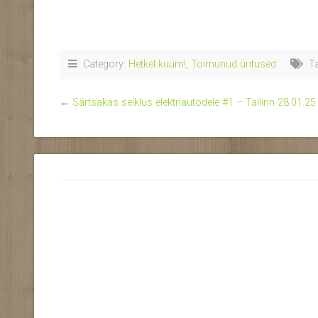
Category:
Hetkel kuum!
,
Toimunud üritused
Ta
←
Särtsakas seiklus elektriautodele #1 – Tallinn 28.01.25