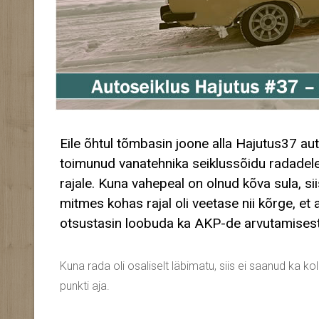
Eile õhtul tõmbasin joone alla Hajutus37 aut
toimunud vanatehnika seiklussõidu radadele. S
rajale. Kuna vahepeal on olnud kõva sula, sii
mitmes kohas rajal oli veetase nii kõrge, e
otsustasin loobuda ka AKP-de arvutamisest,
Kuna rada oli osaliselt läbimatu, siis ei saanud ka kol
punkti aja.