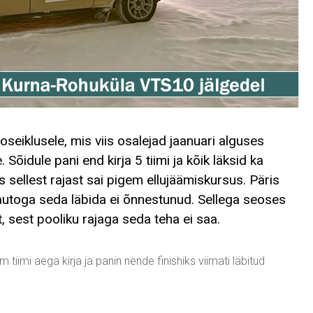
oseiklusele, mis viis osalejad jaanuari alguses
õidule pani end kirja 5 tiimi ja kõik läksid ka
s sellest rajast sai pigem ellujäämiskursus. Päris
t autoga seda läbida ei õnnestunud. Sellega seoses
 sest pooliku rajaga seda teha ei saa.
m tiimi aega kirja ja panin nende finishiks viimati läbitud