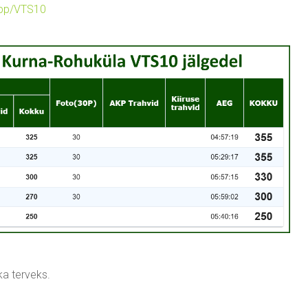
.app/VTS10
kka terveks.