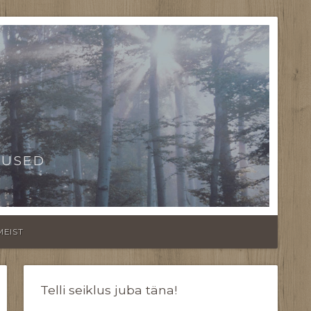
TUSED
MEIST
Telli seiklus juba täna!