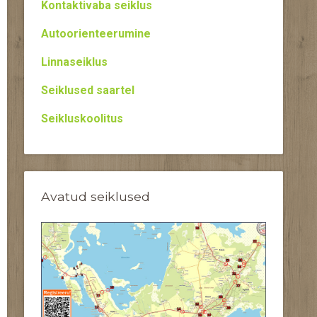
Kontaktivaba seiklus
Autoorienteerumine
Linnaseiklus
Seiklused saartel
Seikluskoolitus
Avatud seiklused