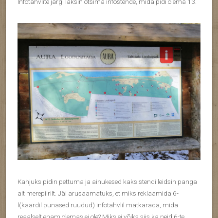
Infotahvlite järgi läksin otsima infostende, mida pidi olema 13.
Kahjuks pidin pettuma ja ainukesed kaks stendi leidsin panga
alt merepiirilt. Jäi arusaamatuks, et miks reklaamida 6-
l(kaardil punased ruudud) infotahvlil matkarada, mida
reaalselt enam olemas ei ole? Miks ei võiks siis ka neid 6-te