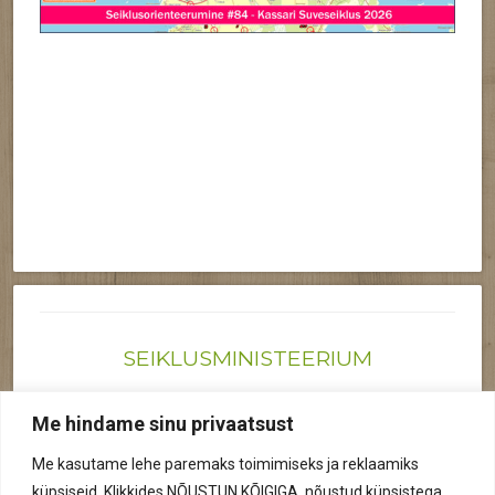
SEIKLUSMINISTEERIUM
Joonas@seiklusministeerium.ee | (+372) 522 6895
Me hindame sinu privaatsust
Reg nr: 12041719
Me kasutame lehe paremaks toimimiseks ja reklaamiks
Privaatsuspoliitika
küpsiseid. Klikkides NÕUSTUN KÕIGIGA, nõustud küpsistega.