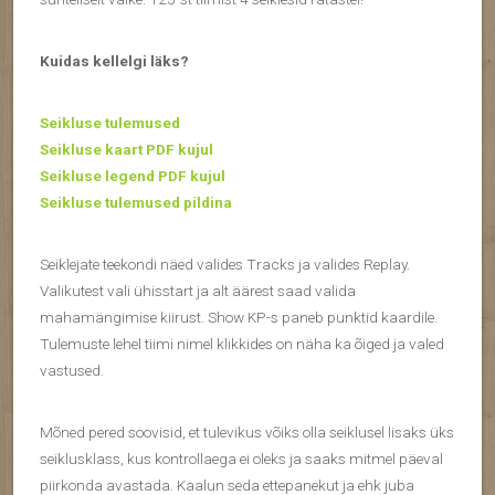
Kuidas kellelgi läks?
Seikluse tulemused
Seikluse kaart PDF kujul
Seikluse legend PDF kujul
Seikluse tulemused pildina
Seiklejate teekondi näed valides Tracks ja valides Replay.
Valikutest vali ühisstart ja alt äärest saad valida
mahamängimise kiirust. Show KP-s paneb punktid kaardile.
Tulemuste lehel tiimi nimel klikkides on näha ka õiged ja valed
vastused.
Mõned pered soovisid, et tulevikus võiks olla seiklusel lisaks üks
seiklusklass, kus kontrollaega ei oleks ja saaks mitmel päeval
piirkonda avastada. Kaalun seda ettepanekut ja ehk juba