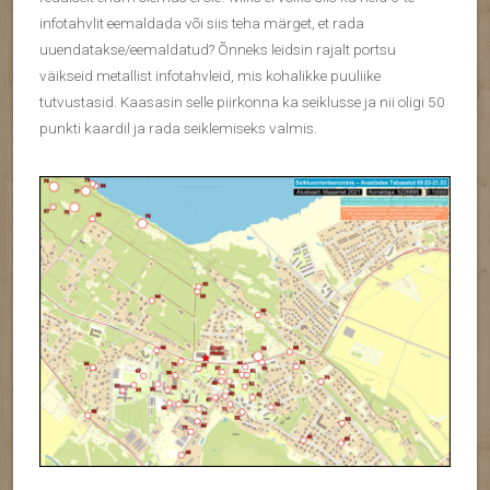
infotahvlit eemaldada või siis teha märget, et rada
uuendatakse/eemaldatud? Õnneks leidsin rajalt portsu
väikseid metallist infotahvleid, mis kohalikke puuliike
tutvustasid. Kaasasin selle piirkonna ka seiklusse ja nii oligi 50
punkti kaardil ja rada seiklemiseks valmis.