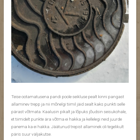
Teise ootamatusena pandi poole seikluse pealt kinni pangast
allaminev trepp ja nii mõnelgi tiimil jäid sealt kaks punkti selle
pärast võtmata. Kaalusin pikalt ja lõpuks jõudsin seisukohale,
et tiimidelt punkte ära võtma ei hakka ja kellelegi neid juurde
panema ka ei hakka. Jäätunud trepist allaminek oli tegelikult
päris suur väljakutse.