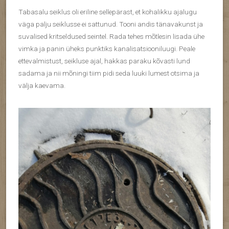
Tabasalu seiklus oli eriline sellepärast, et kohalikku ajalugu
väga palju seiklusse ei sattunud. Tooni andis tänavakunst ja
suvalised kritseldused seintel. Rada tehes mõtlesin lisada ühe
vimka ja panin üheks punktiks kanalisatsiooniluugi. Peale
ettevalmistust, seikluse ajal, hakkas paraku kõvasti lund
sadama ja nii mõningi tiim pidi seda luuki lumest otsima ja
välja kaevama.