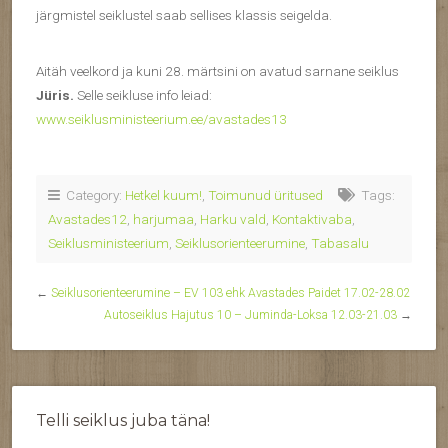
järgmistel seiklustel saab sellises klassis seigelda.
Aitäh veelkord ja kuni 28. märtsini on avatud sarnane seiklus
Jüris.
Selle seikluse info leiad:
www.seiklusministeerium.ee/avastades13
Category:
Hetkel kuum!
,
Toimunud üritused
Tags:
Avastades12
,
harjumaa
,
Harku vald
,
Kontaktivaba
,
Seiklusministeerium
,
Seiklusorienteerumine
,
Tabasalu
←
Seiklusorienteerumine – EV 103 ehk Avastades Paidet 17.02-28.02
Autoseiklus Hajutus 10 – Juminda-Loksa 12.03-21.03
→
Telli seiklus juba täna!