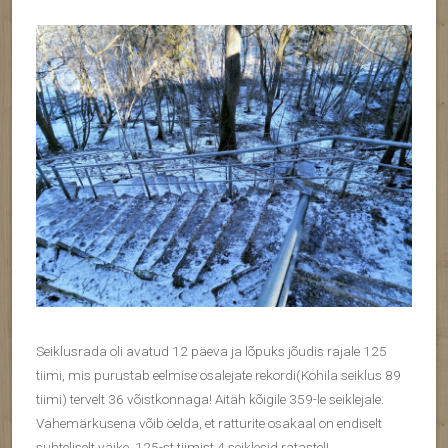
Seiklusrada oli avatud 12 päeva ja lõpuks jõudis rajale 125
tiimi, mis purustab eelmise osalejate rekordi(Kohila seiklus 89
tiimi) tervelt 36 võistkonnaga! Aitäh kõigile 359-le seiklejale.
Vahemärkusena võib öelda, et ratturite osakaal on endiselt
suhteliselt väike. 125-st tiimist 4 seiklesid ratastel!