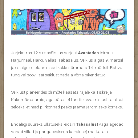
Järjekorras 12-s osavõistlus sarjast
Avastades
toimus
Harjumaal, Harku vallas, Tabasalus. Seiklus algas 9. märtsil
ja esialgu oli plaan otsad kokku tõmmata 14. märtsil. Rahva
tungival soovil sai seiklust nädala võrra pikendatud!
Seiklust planeerides oli mõte kaasata rajale ka Tiskre ja
Kakumäe asumid, aga pärast 4 tundi ettevalmistust rajal sai
selgeks, et need piirkonnad peaks jääma järgmiseks korraks.
Endalegi suureks üllatuseks leidsin
Tabasalust
väga ägedad
vanad villad ja pangapealse(ja ka -aluse) matkaraja.