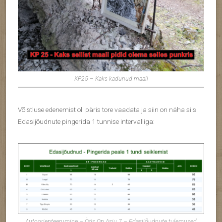
KP25 – Kaks kadunud maali
Võistluse edenemist oli päris tore vaadata ja siin on näha siis
Edasijõudnute pingerida 1 tunnise intervalliga:
Autoorienteerumine – Öös On Asju 7 – Edasijõudnute tulemused