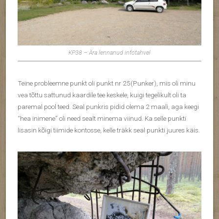
KP38 – Ära lennanud infotahvel
Teine probleemne punkt oli punkt nr 25(Punker), mis oli minu
vea tõttu sattunud kaardile tee keskele, kuigi tegelikult oli ta
paremal pool teed. Seal punkris pidid olema 2 maali, aga keegi
“hea inimene” oli need sealt minema viinud. Ka selle punkti
lisasin kõigi tiimide kontosse, kelle träkk seal punkti juures käis.