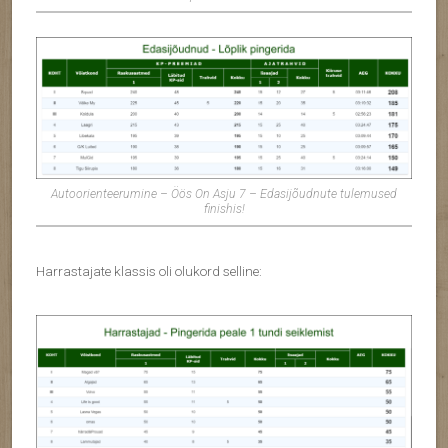
Autoorienteerumine – Öös On Asju 7 – Edasijõudnute tulemused
finishis!
Harrastajate klassis oli olukord selline: