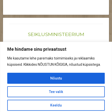
SEIKLUSMINISTEERIUM
Joonas@seiklusministeerium.ee | (+372) 522 6895
Me hindame sinu privaatsust
Reg nr: 12041719
Me kasutame lehe paremaks toimimiseks ja reklaamiks
Privaatsuspoliitika
küpsiseid. Klikkides NÕUSTUN KÕIGIGA, nõustud küpsistega.
© 2026 Kõik õigused kaitstud.
Nõustu
Tee valik
© 2026 Seiklusministeerium
Keeldu