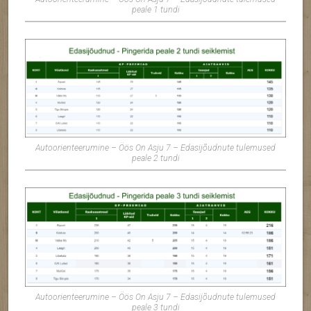
peale 1 tundi
Autoorienteerumine – Öös On Asju 7 – Edasijõudnute tulemused
peale 2 tundi
Autoorienteerumine – Öös On Asju 7 – Edasijõudnute tulemused
peale 3 tundi