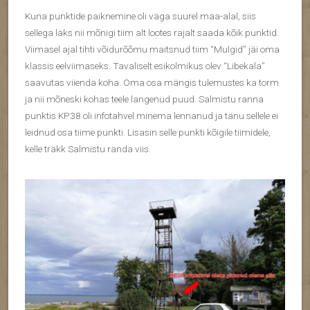
Kuna punktide paiknemine oli väga suurel maa-alal, siis
sellega läks nii mõnigi tiim alt lootes rajalt saada kõik punktid.
Viimasel ajal tihti võidurõõmu maitsnud tiim “Mulgid” jäi oma
klassis eelviimaseks. Tavaliselt esikolmikus olev “Libekala”
saavutas viienda koha. Oma osa mängis tulemustes ka torm
ja nii mõneski kohas teele langenud puud. Salmistu ranna
punktis KP38 oli infotahvel minema lennanud ja tänu sellele ei
leidnud osa tiime punkti. Lisasin selle punkti kõigile tiimidele,
kelle träkk Salmistu randa viis.