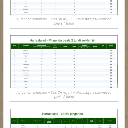
Autoorienteerumine – Öös On Asju 7 – Harrastajate tulemused
peale 1 tundi
Autoorienteerumine – Öös On Asju 7 – Harrastajate tulemused
peale 2 tundi