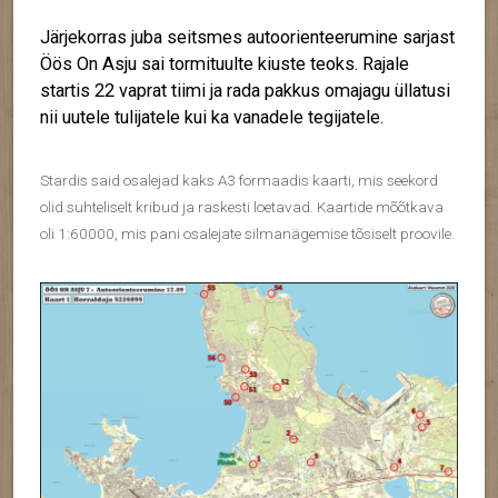
Järjekorras juba seitsmes autoorienteerumine sarjast
Öös On Asju sai tormituulte kiuste teoks. Rajale
startis 22 vaprat tiimi ja rada pakkus omajagu üllatusi
nii uutele tulijatele kui ka vanadele tegijatele.
Stardis said osalejad kaks A3 formaadis kaarti, mis seekord
olid suhteliselt kribud ja raskesti loetavad. Kaartide mõõtkava
oli 1:60000, mis pani osalejate silmanägemise tõsiselt proovile.