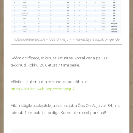
Autoorienteerumine – Öös On Asju 7 – Harrastajate lõplik pingerida
Rõõm on tõdede, et kiiruseületusi sel korral väga palju ei
tekkinud. Kokku 26 ületust 7 tiimi peale.
Võistluse tulemusi ja teekondi saad näha siit:
https://nutilogi.web.app/oosonasju7
Aitäh kõigile osalejatele ja näeme juba Öös On Asju vol. 8-l, mis
toimub 1. oktoobril stardiga Kumu ülemisest parklast!