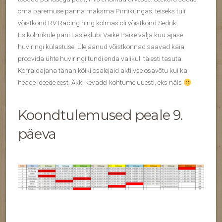
oma paremuse panna maksma Pirniküngas, teiseks tuli
võistkond RV Racing ning kolmas oli võistkond Sedrik.
Esikolmikule pani Lasteklubi Väike Päike välja kuu ajase
huviringi külastuse. Ülejäänud võistkonnad saavad käia
proovida ühte huviringi tundi enda valikul täiesti tasuta.
Korraldajana tänan kõiki osalejaid aktiivse osavõtu kui ka
heade ideede eest. Äkki kevadel kohtume uuesti, eks näis
Koondtulemused peale 9.
päeva