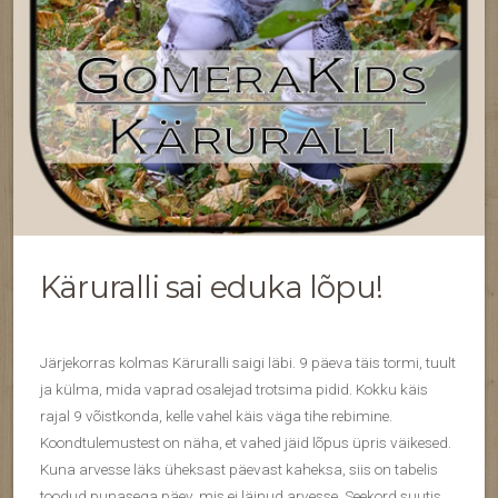
Käruralli sai eduka lõpu!
Järjekorras kolmas Käruralli saigi läbi. 9 päeva täis tormi, tuult
ja külma, mida vaprad osalejad trotsima pidid. Kokku käis
rajal 9 võistkonda, kelle vahel käis väga tihe rebimine.
Koondtulemustest on näha, et vahed jäid lõpus üpris väikesed.
Kuna arvesse läks üheksast päevast kaheksa, siis on tabelis
toodud punasega päev, mis ei läinud arvesse. Seekord suutis