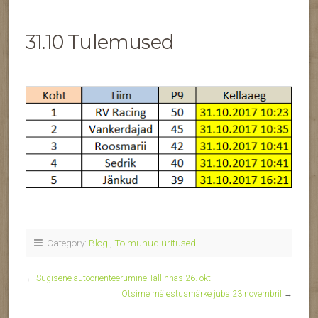
31.10 Tulemused
Category:
Blogi
,
Toimunud üritused
←
Sügisene autoorienteerumine Tallinnas 26. okt
Otsime mälestusmärke juba 23 novembril
→