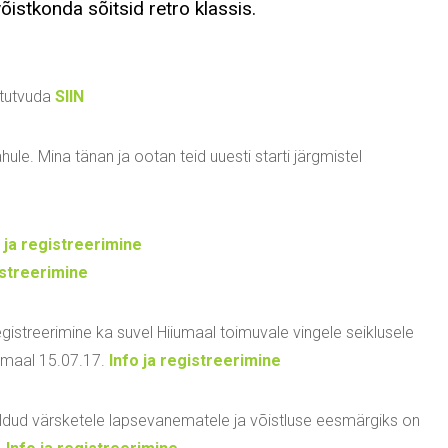
võistkonda sõitsid retro klassis.
 tutvuda
SIIN
ahule. Mina tänan ja ootan teid uuesti starti järgmistel
 ja registreerimine
istreerimine
gistreerimine ka suvel Hiiumaal toimuvale vingele seiklusele
iumaal 15.07.17.
Info ja registreerimine
eldud värsketele lapsevanematele ja võistluse eesmärgiks on