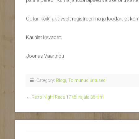
panna pered liikuma ja tuua lapsed värske õhu kätte
Ootan kõiki aktiivselt registreerima ja loodan, et k
Kaunist kevadet,
Joonas Väärtnõu
Category:
Blogi
,
Toimunud üritused
←
Retro Night Race 17 tõi rajale 38 tiimi