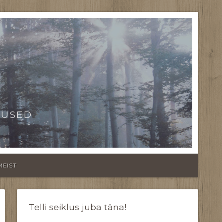
TUSED
MEIST
Telli seiklus juba täna!