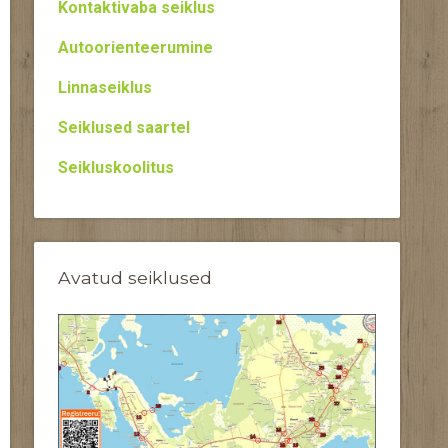
Kontaktivaba seiklus
Autoorienteerumine
Linnaseiklus
Seiklused saartel
Seikluskoolitus
Avatud seiklused