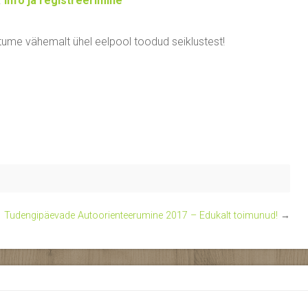
.
Info ja registreerimine
ohtume vähemalt ühel eelpool toodud seiklustest!
Tudengipäevade Autoorienteerumine 2017 – Edukalt toimunud!
→