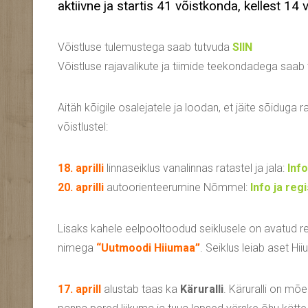
aktiivne ja startis 41 võistkonda, kellest 14 
Võistluse tulemustega saab tutvuda
SIIN
Võistluse rajavalikute ja tiimide teekondadega saab
Aitäh kõigile osalejatele ja loodan, et jäite sõiduga r
võistlustel:
18. aprilli
linnaseiklus vanalinnas ratastel ja jala:
Info
20. aprilli
autoorienteerumine Nõmmel:
Info ja reg
Lisaks kahele eelpooltoodud seiklusele on avatud re
nimega
“Uutmoodi Hiiumaa”
. Seiklus leiab aset Hi
17. aprill
alustab taas ka
Käruralli
. Käruralli on mõ