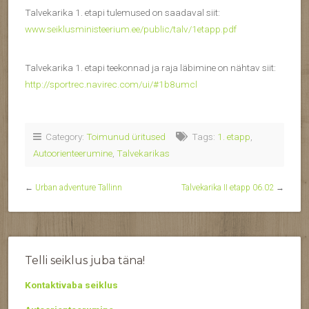
Talvekarika 1. etapi tulemused on saadaval siit:
www.seiklusministeerium.ee/public/talv/1etapp.pdf
Talvekarika 1. etapi teekonnad ja raja läbimine on nähtav siit:
http://sportrec.navirec.com/ui/#1b8umcl
Category:
Toimunud üritused
Tags:
1. etapp
,
Autoorienteerumine
,
Talvekarikas
←
Urban adventure Tallinn
Talvekarika II etapp 06.02
→
Telli seiklus juba täna!
Kontaktivaba seiklus