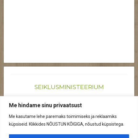
SEIKLUSMINISTEERIUM
Joonas@seiklusministeerium.ee | (+372) 522 6895
Me hindame sinu privaatsust
Reg nr: 12041719
Me kasutame lehe paremaks toimimiseks ja reklaamiks
Privaatsuspoliitika
küpsiseid. Klikkides NÕUSTUN KÕIGIGA, nõustud küpsistega.
© 2026 Kõik õigused kaitstud.