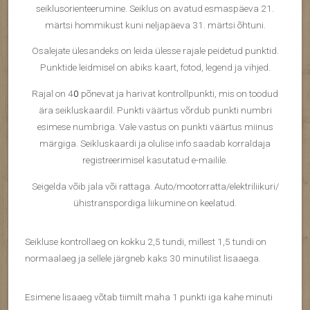
seiklusorienteerumine. Seiklus on avatud esmaspäeva 21.
märtsi hommikust kuni neljapäeva 31. märtsi õhtuni.
Osalejate ülesandeks on leida ülesse rajale peidetud punktid.
Punktide leidmisel on abiks kaart, fotod, legend ja vihjed.
Rajal on 4
0
põnevat ja harivat kontrollpunkti, mis on toodud
ära seikluskaardil. Punkti väärtus võrdub punkti numbri
esimese numbriga. Vale vastus on punkti väärtus miinus
märgiga. Seikluskaardi ja olulise info saadab korraldaja
registreerimisel kasutatud e-mailile.
Seigelda võib jala või rattaga. Auto/mootorratta/elektriliikuri/
ühistranspordiga liikumine on keelatud.
Seikluse kontrollaeg on kokku 2,5 tundi, millest 1,5 tundi on
normaalaeg ja sellele järgneb kaks 30 minutilist lisaaega.
Esimene lisaaeg võtab tiimilt maha 1 punkti iga kahe minuti