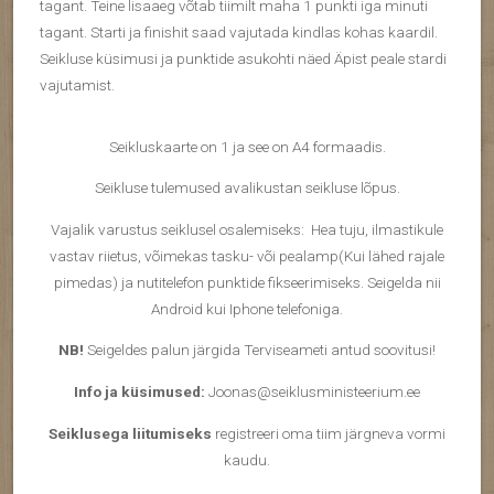
tagant. Teine lisaaeg võtab tiimilt maha 1 punkti iga minuti
tagant. Starti ja finishit saad vajutada kindlas kohas kaardil.
Seikluse küsimusi ja punktide asukohti näed Äpist peale stardi
vajutamist.
Seikluskaarte on 1 ja see on A4 formaadis.
Seikluse tulemused avalikustan seikluse lõpus.
Vajalik varustus seiklusel osalemiseks: Hea tuju, ilmastikule
vastav riietus, võimekas tasku- või pealamp(Kui lähed rajale
pimedas) ja nutitelefon punktide fikseerimiseks. Seigelda nii
Android kui Iphone telefoniga.
NB!
Seigeldes palun järgida Terviseameti antud soovitusi!
Info ja küsimused:
Joonas@seiklusministeerium.ee
Seiklusega liitumiseks
registreeri oma tiim järgneva vormi
kaudu.