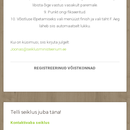
libista õige vastus vasakult paremale.
9. Punkt ongi fikseeritud.
10. Võistluse lõpetamiseks vali menüüst finish ja vali täht F. Aeg
läheb siis automaatselt lukku.
Kui on küsimusi, siis kirjuta julgelt:
Joonas@seiklusministeerium.ee
REGISTREERINUD VÕISTKONNAD
Telli seiklus juba täna!
Kontaktivaba seiklus