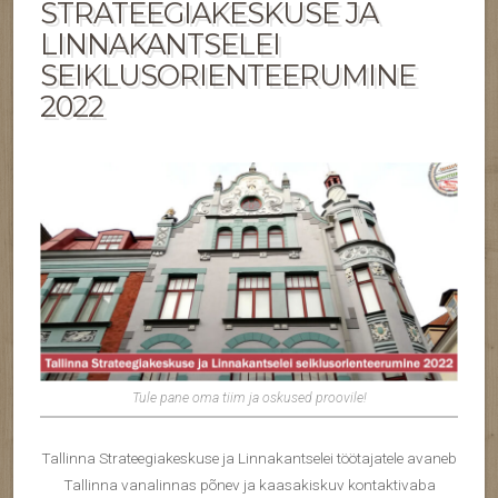
STRATEEGIAKESKUSE JA
LINNAKANTSELEI
SEIKLUSORIENTEERUMINE
2022
Tule pane oma tiim ja oskused proovile!
Tallinna Strateegiakeskuse ja Linnakantselei töötajatele avaneb
Tallinna vanalinnas põnev ja kaasakiskuv kontaktivaba