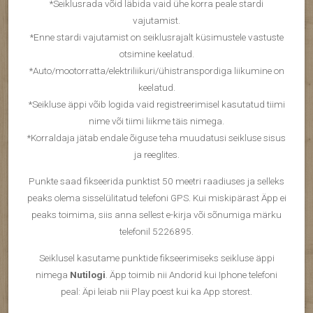
*Seiklusrada võid läbida vaid ühe korra peale stardi
vajutamist.
*Enne stardi vajutamist on seiklusrajalt küsimustele vastuste
otsimine keelatud.
*Auto/mootorratta/elektriliikuri/ühistranspordiga liikumine on
keelatud.
*Seikluse äppi võib logida vaid registreerimisel kasutatud tiimi
nime või tiimi liikme täis nimega.
*Korraldaja jätab endale õiguse teha muudatusi seikluse sisus
ja reeglites.
Punkte saad fikseerida punktist 50 meetri raadiuses ja selleks
peaks olema sisselülitatud telefoni GPS. Kui miskipärast Äpp ei
peaks toimima, siis anna sellest e-kirja või sõnumiga märku
telefonil 5226895.
Seiklusel kasutame punktide fikseerimiseks seikluse äppi
nimega
Nutilogi
. Äpp toimib nii Andorid kui Iphone telefoni
peal: Äpi leiab nii Play poest kui ka App storest.