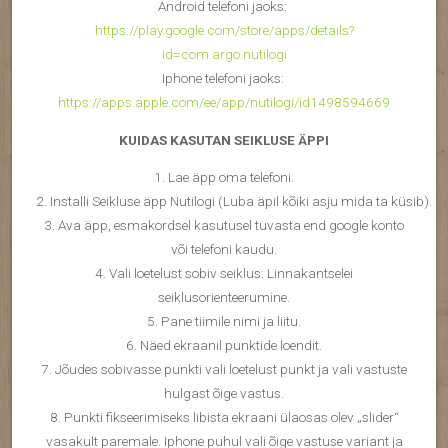
Android telefoni jaoks:
https://play.google.com/store/apps/details?
id=com.argo.nutilogi
Iphone telefoni jaoks:
https://apps.apple.com/ee/app/nutilogi/id1498594669
KUIDAS KASUTAN SEIKLUSE ÄPPI
1. Lae äpp oma telefoni.
2. Installi Seikluse äpp Nutilogi (Luba äpil kõiki asju mida ta küsib).
3. Ava äpp, esmakordsel kasutusel tuvasta end google konto
või telefoni kaudu.
4. Vali loetelust sobiv seiklus: Linnakantselei
seiklusorienteerumine.
5. Pane tiimile nimi ja liitu.
6. Näed ekraanil punktide loendit.
7. Jõudes sobivasse punkti vali loetelust punkt ja vali vastuste
hulgast õige vastus.
8. Punkti fikseerimiseks libista ekraani ülaosas olev „slider“
vasakult paremale. Iphone puhul vali õige vastuse variant ja