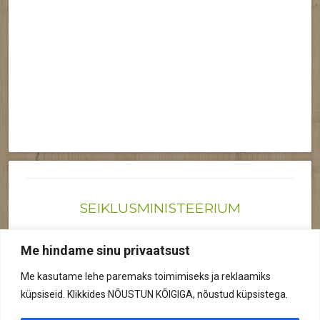
SEIKLUSMINISTEERIUM
Joonas@seiklusministeerium.ee | (+372) 522 6895
Me hindame sinu privaatsust
Reg nr: 12041719
Me kasutame lehe paremaks toimimiseks ja reklaamiks
Privaatsuspoliitika
küpsiseid. Klikkides NÕUSTUN KÕIGIGA, nõustud küpsistega.
© 2026 Kõik õigused kaitstud.