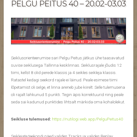
PELGU PEITUS 40 – 20.02-03.03
Seiklusorienteerumise sari Pelgu Peitus jätkus ühe taasavatud
suvise seiklusega Tallinna kesklinnas. Seiklusrajale jõudis 12
tiimi, kellst 8 olid perede klassis ja 4 seikles seikleja klassis.
Ratastel kedagi seekord rajale ei läinud. Peale esimese tiimi
lõpetamist oli selge, et linna areneb jube kiirelt. Selle tulemusena
oli rajalt lahkunud 5 punkti. Tegin äpis korrektuurid ning peale
seda sai kadunud punktides lihtsalt märkida oma kohalolekut.
Seikluse tulemused:
https://nutilogi.web.app/PelguPeitus40
Seiklejate teekondi näed valides Tracks ja valides Replay.