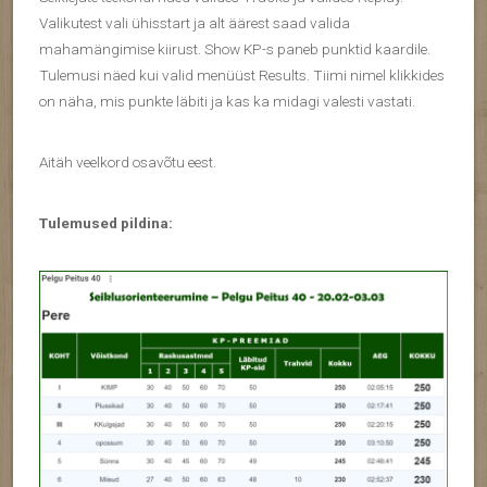
Valikutest vali ühisstart ja alt äärest saad valida
mahamängimise kiirust. Show KP-s paneb punktid kaardile.
Tulemusi näed kui valid menüüst Results. Tiimi nimel klikkides
on näha, mis punkte läbiti ja kas ka midagi valesti vastati.
Aitäh veelkord osavõtu eest.
Tulemused pildina: