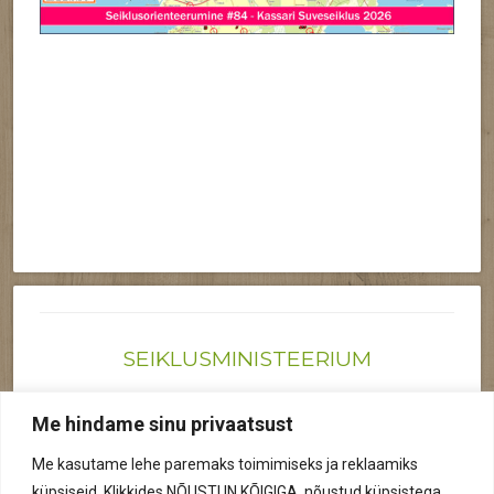
SEIKLUSMINISTEERIUM
Joonas@seiklusministeerium.ee | (+372) 522 6895
Me hindame sinu privaatsust
Reg nr: 12041719
Me kasutame lehe paremaks toimimiseks ja reklaamiks
Privaatsuspoliitika
küpsiseid. Klikkides NÕUSTUN KÕIGIGA, nõustud küpsistega.