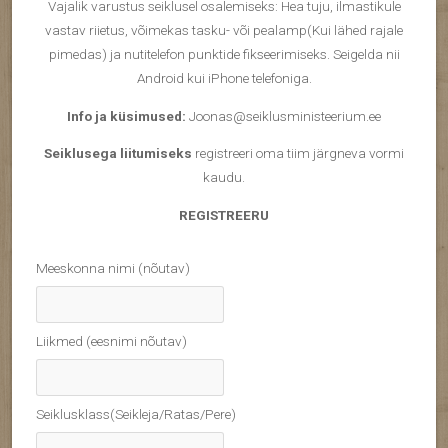
Vajalik varustus seiklusel osalemiseks: Hea tuju, ilmastikule
vastav riietus, võimekas tasku- või pealamp(Kui lähed rajale
pimedas) ja nutitelefon punktide fikseerimiseks. Seigelda nii
Android kui iPhone telefoniga.
Info ja küsimused:
Joonas@seiklusministeerium.ee
Seiklusega liitumiseks
registreeri oma tiim järgneva vormi
kaudu.
REGISTREERU
Meeskonna nimi (nõutav)
Liikmed (eesnimi nõutav)
Seiklusklass(Seikleja/Ratas/Pere)