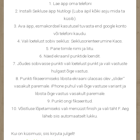
1. Lae äpp oma telefoni
2. Installi Seikluse äpp Nutilogi (Luba äpil kõiki asju mida ta
küsib).
3. Ava äpp, esmakordsel kasutusel tuvasta end google konto
või telefoni kaudu.
4. Vali loetelust sobiv seiklus: Seiklusorienteerumine Kaos.
5. Pane tiimile nimi ja liitu.
6. Näed ekraanil punktide loendit.
7. Jõudes sobivasse punkti vali loetelust punkt ja vali vastuste
hulgast õige vastus.
8. Punkti fikseerimiseks libista ekraani ülaosas olev „slider“
vasakult paremale. iPhone puhul vali õige vastuse variant ja
libista õige vastus vasakult paremale.
9. Punkt ongi fikseeritud.
10. Võistluse lõpetamiseks vali menüüst finish ja vali täht F. Aeg
läheb siis automaatselt lukku.
Kui on küsimusi, siis kirjuta julgelt!