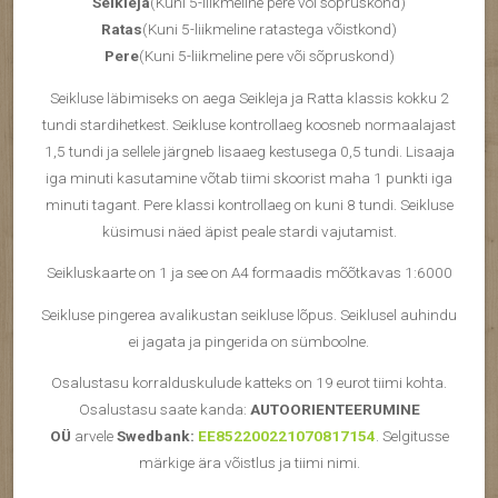
Seikleja
(Kuni 5-liikmeline pere või sõpruskond)
Ratas
(Kuni 5-liikmeline ratastega võistkond)
Pere
(Kuni 5-liikmeline pere või sõpruskond)
Seikluse läbimiseks on aega Seikleja ja Ratta klassis kokku 2
tundi stardihetkest. Seikluse kontrollaeg koosneb normaalajast
1,5 tundi ja sellele järgneb lisaaeg kestusega 0,5 tundi. Lisaaja
iga minuti kasutamine võtab tiimi skoorist maha 1 punkti iga
minuti tagant. Pere klassi kontrollaeg on kuni 8 tundi. Seikluse
küsimusi näed äpist peale stardi vajutamist.
Seikluskaarte on 1 ja see on A4 formaadis mõõtkavas 1:6000
Seikluse pingerea avalikustan seikluse lõpus. Seiklusel auhindu
ei jagata ja pingerida on sümboolne.
Osalustasu korralduskulude katteks on 19 eurot tiimi kohta.
Osalustasu saate kanda:
AUTOORIENTEERUMINE
OÜ
arvele
Swedbank:
EE852200221070817154
. Selgitusse
märkige ära võistlus ja tiimi nimi.