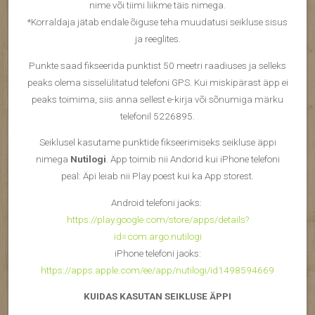
nime või tiimi liikme täis nimega.
*Korraldaja jätab endale õiguse teha muudatusi seikluse sisus
ja reeglites.
Punkte saad fikseerida punktist 50 meetri raadiuses ja selleks
peaks olema sisselülitatud telefoni GPS. Kui miskipärast äpp ei
peaks toimima, siis anna sellest e-kirja või sõnumiga märku
telefonil 5226895.
Seiklusel kasutame punktide fikseerimiseks seikluse äppi
nimega
Nutilogi
. Äpp toimib nii Andorid kui iPhone telefoni
peal: Äpi leiab nii Play poest kui ka App storest.
Android telefoni jaoks:
https://play.google.com/store/apps/details?
id=com.argo.nutilogi
iPhone telefoni jaoks:
https://apps.apple.com/ee/app/nutilogi/id1498594669
KUIDAS KASUTAN SEIKLUSE ÄPPI