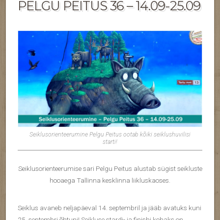
PELGU PEITUS 36 – 14.09-25.09
Seiklusorienteerumine Pelgu Peitus ootab kõiki seiklushuvilisi
starti!
Seiklusorienteerumise sari Pelgu Peitus alustab sügist seikluste
hooaega Tallinna kesklinna liikluskaoses.
Seiklus avaneb neljapäeval 14. septembril ja jääb avatuks kuni
25. septembri õhtuni! Seikluse stardi- ja finishi kohaks on