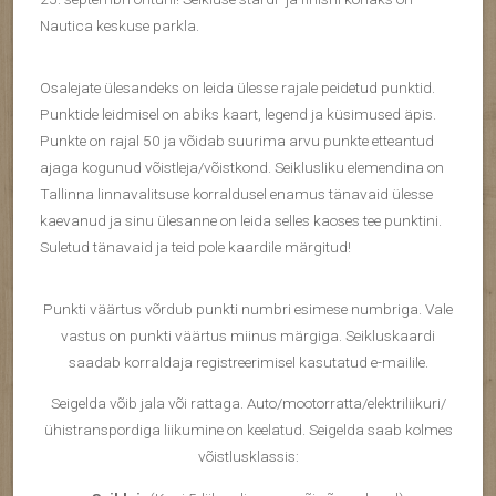
Nautica keskuse parkla.
Osalejate ülesandeks on leida ülesse rajale peidetud punktid.
Punktide leidmisel on abiks kaart, legend ja küsimused äpis.
Punkte on rajal 50 ja võidab suurima arvu punkte etteantud
ajaga kogunud võistleja/võistkond. Seiklusliku elemendina on
Tallinna linnavalitsuse korraldusel enamus tänavaid ülesse
kaevanud ja sinu ülesanne on leida selles kaoses tee punktini.
Suletud tänavaid ja teid pole kaardile märgitud!
Punkti väärtus võrdub punkti numbri esimese numbriga. Vale
vastus on punkti väärtus miinus märgiga. Seikluskaardi
saadab korraldaja registreerimisel kasutatud e-mailile.
Seigelda võib jala või rattaga. Auto/mootorratta/elektriliikuri/
ühistranspordiga liikumine on keelatud. Seigelda saab kolmes
võistlusklassis: