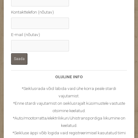
Kontakttelefon (nõutav)
E-mail (nõutav)
OLULINE INFO
*Seiklusrada võid läbida vaid ühe korra peale stardi
vajutamist.
*Enne stardi vajutamist on seiklusrajalt küsimustele vastuste
otsimine keelatud.
*Auto/mootorratta/elektriliikuri/ühistranspordiga liikumine on
keelatud.
*Seikluse äppi võib logida vaid registreerimisel kasutatud tiimi