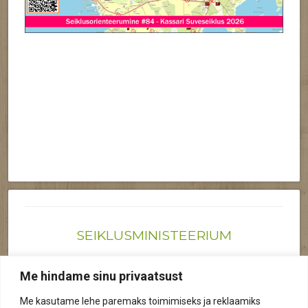
SEIKLUSMINISTEERIUM
Joonas@seiklusministeerium.ee | (+372) 522 6895
Me hindame sinu privaatsust
Reg nr: 12041719
Me kasutame lehe paremaks toimimiseks ja reklaamiks