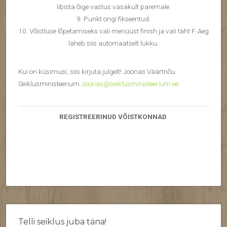
libista õige vastus vasakult paremale.
9. Punkt ongi fikseeritud.
10. Võistluse lõpetamiseks vali menüüst finish ja vali täht F. Aeg
läheb siis automaatselt lukku.
Kui on küsimusi, siis kirjuta julgelt! Joonas Väärtnõu
Seiklusministeerium
Joonas@seiklusministeerium.ee
REGISTREERINUD VÕISTKONNAD
Telli seiklus juba täna!