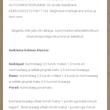
AUTOORIENTEERUMINE OÜ arvele Swedbank:
EE852200221070817154. Selgitusse märkige ära üritus ja
tiimi nimi.
Seigelda võib jala või rattaga. Auto/mootorratta/elektriliikuri/
ühistranspordiga liikumine on keelatud.
Seikleme kolmes klassis:
Seiklejad:
Kontrollaeg 2,5 tundi, millest 1,5 tundi on
normaalaeg ja sellele järgneb kaks 0,5 tunnist lisaaega.
Ratas:
Kontrollaeg 2,5 tundi, millest 1,5 tundi on normaalaeg
ja sellele järgneb kaks 0,5 tunnist lisaaega.
Pered:
Kontrollaeg piiramatu.
Esimene lisaaeg võtab tiimilt maha 1 punkti iga kahe minuti
tagant. Teine lisaaeg võtab tiimilt maha 1 punkti iga minuti