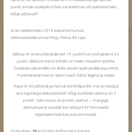
punkt annab osalejale mõne uue teadmise või ajaloolise fakti.
Kõlab põnevalt?
Avan seiklemiseks 2019 aastal toimunud
Seiklusorienteerumise Pelgu Peitus #3 raja!
Seiklus on avatud teisipäevast 19. juulist kuni pühapäeva 24.
juulini. Seikluse stardi kohaks on Kalevi staadioni parkla.
Osalejate ülesandeks on leida ülesse rajale peidetud punktid.
Punktide leidmisel on abiks kaart, fotod, legend ja vihjed.
Rajal on 40 põnevat ja harivat kontrollpunkti, mis on toodud
ära viguritega seikluskaardil. Kõigi punktide väärtus on 3
punkti. Vale vastus on punkti väärtus – märgiga.
Seikluskaardi saadab korraldaja PDF formaadis
registreerimisel kasutatud e-mailile.
Osalustasu
15
eurot tiimi kohta palun kanda: