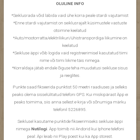
OLULINE INFO
*Seiklusrada võid läbida vaid ühe korra peale stardi vajutamist
*Enne stardi vajutamist on seiklusrajalt küsimustele vastuste
otsimine keelatud
*Auto/mootorratta/elektriliikuri/ühistranspordiga liikumine on
keelatud
*Seikluse äppi võib logida vaid registreerimisel kasutatud tiimi
nime või tiimi liikme täis nimega.
*Korraldaja jätab endale õiguse teha muudatusi seikluse sisus
ja reeglites.
Punkte saad fikseerida punktist 50 meetri raadiuses ja selleks
peaks olema sisselülitatud telefoni GPS. Kui miskipärast Äpp ei
peaks toimima, siis anna sellest e-kirja või sõnumiga märku
telefonil 5226895.
Seiklusel kasutame punktide fikseerimiseks seikluse äppi
nimega
Nutilogi
. Äpp toimib nii Andorid kui Iphone telefoni
peal: Äpi leiab nii Play poest kui ka App storest.