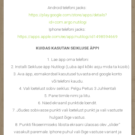
Android telefoni jaoks:
https://play.google.com/store/apps/details?
id=com.argo.nutilogi
Iphone telefoni jaoks:
https://apps.apple.com/ee/app/nutilogi/id1498594669
KUIDAS KASUTAN SEIKLUSE ÄPPI
1. Lae äpp oma telefoni
2. Installi Seikluse äpp Nutilogi (Luba äpil kõiki asju mida ta küsib).
3. Ava äpp, esmakordsel kasutusel tuvasta end google konto
või telefoni kaudu.
4. Vali loetelust sobiv seiklus: Pelgu Peitus 3 Juhkentali
5. Pane tiimile nimi ja liitu.
6. Näed ekraanil punktide loendit.
7. Jõudes sobivasse punkti vali loetelust punkt ja vali vastuste
hulgast õige vastus.
8. Punkti fikseerimiseks libista ekraani ülaosas olev „slider“
vasakult paremale. Iphone puhul vali õige vastuse variant ja