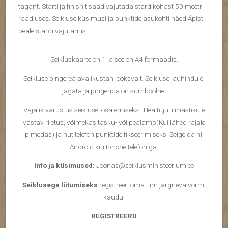
tagant. Starti ja finishit saad vajutada stardikohast 50 meetri
raadiuses. Seikluse küsimusi ja punktide asukohti näed Äpist
peale stardi vajutamist.
Seikluskaarte on 1 ja see on A4 formaadis.
Seikluse pingerea avalikustan jooksvalt. Seiklusel auhindu ei
jagata ja pingerida on sümboolne.
Vajalik varustus seiklusel osalemiseks: Hea tuju, ilmastikule
vastav riietus, võimekas tasku- või pealamp(Kui lähed rajale
pimedas) ja nutitelefon punktide fikseerimiseks. Seigelda nii
Android kui Iphone telefoniga.
Info ja küsimused:
Joonas@seiklusministeerium.ee
Seiklusega liitumiseks
registreeri oma tiim järgneva vormi
kaudu.
REGISTREERU