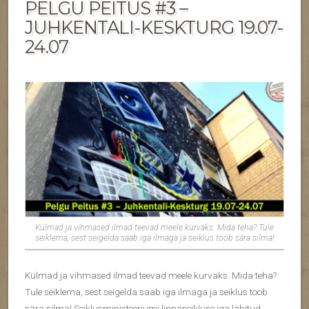
PELGU PEITUS #3 –
JUHKENTALI-KESKTURG 19.07-
24.07
Külmad ja vihmased ilmad teevad meele kurvaks. Mida teha? Tule
seiklema, sest seigelda saab iga ilmaga ja seiklus toob sära silma!
Külmad ja vihmased ilmad teevad meele kurvaks. Mida teha?
Tule seiklema, sest seigelda saab iga ilmaga ja seiklus toob
sära silma! Seiklusministeeriumi linnaseikluse iga läbitud