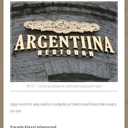
KP 57 – Enim probleeme valmistanud punkt rajal!
Aga nüüd on aeg seiklus sulgeda ja tulemused klasside kaupa
on siin.
Perede klassi tulemused: