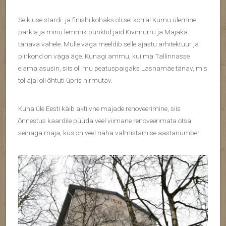
Seikluse stardi- ja finishi kohaks oli sel korral Kumu ülemine
parkla ja minu lemmik punktid jäid Kivimurru ja Majaka
tänava vahele. Mulle väga meeldib selle ajastu arhitektuur ja
piirkond on väga äge. Kunagi ammu, kui ma Tallinnasse
elama asusin, siis oli mu peatuspaigaks Lasnamäe tänav, mis
tol ajal oli õhtuti üpris hirmutav.
Kuna üle Eesti käib aktiivne majade renoveerimine, siis
õnnestus kaardile püüda veel viimane renoveerimata otsa
seinaga maja, kus on veel näha valmistamise aastanumber.