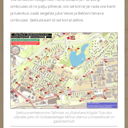
ümbruses oli nii palju põnevat, siis sel korral jäi rada siia kanti
ja tulevikus saab seigelda juba Vesse ja Betooni tänava
ümbruses. Seikluskaart oli sel korral selline:
Seiklusorienteerumine Tallinnas on jõukohane kõigile! Tule üksi
sõprade, pere või töökaaslastega! Mõnus elamus Linnaseiklusel on
garanteeritud!