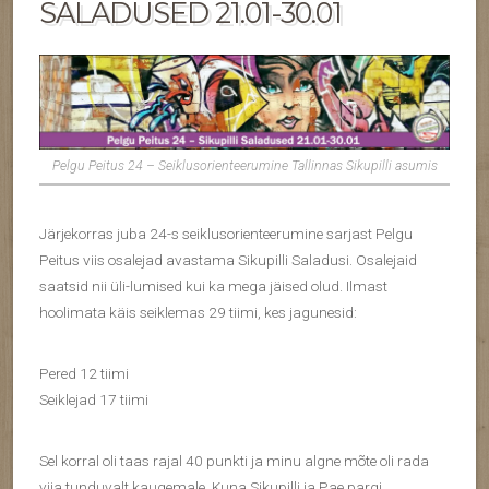
SALADUSED 21.01-30.01
Pelgu Peitus 24 – Seiklusorienteerumine Tallinnas Sikupilli asumis
Järjekorras juba 24-s seiklusorienteerumine sarjast Pelgu
Peitus viis osalejad avastama Sikupilli Saladusi. Osalejaid
saatsid nii üli-lumised kui ka mega jäised olud. Ilmast
hoolimata käis seiklemas 29 tiimi, kes jagunesid:
Pered 12 tiimi
Seiklejad 17 tiimi
Sel korral oli taas rajal 40 punkti ja minu algne mõte oli rada
viia tunduvalt kaugemale. Kuna Sikupilli ja Pae pargi