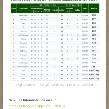
Pelgu Peitus 24 – Sikupilli Saladused 21.01-30.01 Seiklejad
Seikluse tulemuste link on siin:
https://nutilogi.web.app/PelguPeitus24