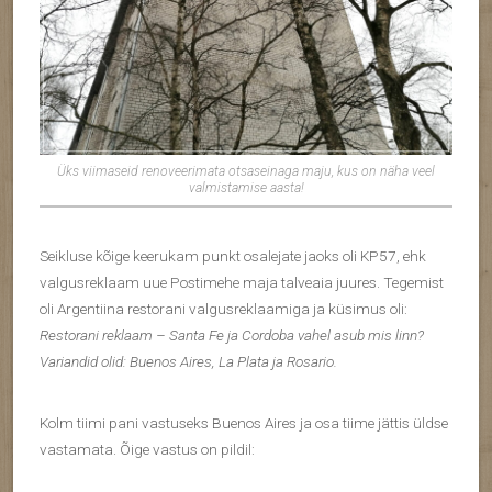
Üks viimaseid renoveerimata otsaseinaga maju, kus on näha veel
valmistamise aasta!
Seikluse kõige keerukam punkt osalejate jaoks oli KP57, ehk
valgusreklaam uue Postimehe maja talveaia juures. Tegemist
oli Argentiina restorani valgusreklaamiga ja küsimus oli:
Restorani reklaam – Santa Fe ja Cordoba vahel asub mis linn?
Variandid olid: Buenos Aires, La Plata ja Rosario.
Kolm tiimi pani vastuseks Buenos Aires ja osa tiime jättis üldse
vastamata. Õige vastus on pildil: