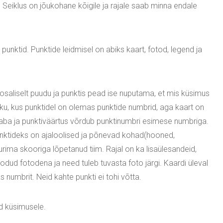
. Seiklus on jõukohane kõigile ja rajale saab minna endale
punktid. Punktide leidmisel on abiks kaart, fotod, legend ja
 osaliselt puudu ja punktis pead ise nuputama, et mis küsimus
aiku, kus punktidel on olemas punktide numbrid, aga kaart on
 vaba ja punktiväärtus võrdub punktinumbri esimese numbriga.
unktideks on ajaloolised ja põnevad kohad(hooned,
uurima skooriga lõpetanud tiim. Rajal on ka lisaülesandeid,
odud fotodena ja need tuleb tuvasta foto järgi. Kaardi üleval
numbrit. Neid kahte punkti ei tohi võtta.
ud küsimusele.