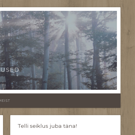
TUSED
MEIST
Telli seiklus juba täna!