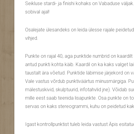
Seikluse stardi- ja finishi kohaks on Vabaduse väljak
sobival ajal!
Osalejate ülesandeks on leida ülesse rajale peidetud 
vihjed.
Punkte on rajal 40, aga punktide numbrid on kaardilt
antud punkti kohta käib. Kaardil on ka kaks valget l
taustalt ära võetud. Punktide läbimise järjekord on
Vale vastus võrdub punktiväärtus miinusmärgiga. P
mälestuskivid, skulptuurid, infotahvlid jne). Võidab s
mille eest saab teenida lisapunkte. Osa punkte on to
servas on kaks stereogrammi, kuhu on peidetud kaks 
Igast kontrollpunktist tuleb leida vastust Äpis esitat