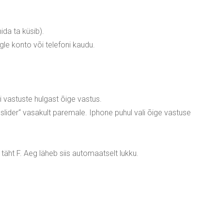
mida ta küsib).
le konto või telefoni kaudu.
li vastuste hulgast õige vastus.
 „slider“ vasakult paremale. Iphone puhul vali õige vastuse
 täht F. Aeg läheb siis automaatselt lukku.