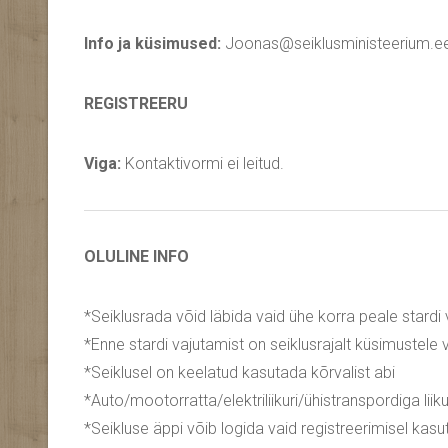
Info ja küsimused:
Joonas@seiklusministeerium.e
REGISTREERU
Viga:
Kontaktivormi ei leitud.
OLULINE INFO
*Seiklusrada võid läbida vaid ühe korra peale stardi
*Enne stardi vajutamist on seiklusrajalt küsimustele
*Seiklusel on keelatud kasutada kõrvalist abi
*Auto/mootorratta/elektriliikuri/ühistranspordiga lii
*Seikluse äppi võib logida vaid registreerimisel kasut