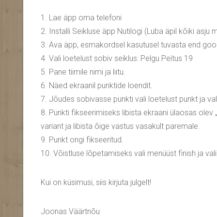
1. Lae äpp oma telefoni
2. Installi Seikluse äpp Nutilogi (Luba äpil kõiki asju 
3. Ava äpp, esmakordsel kasutusel tuvasta end goog
4. Vali loetelust sobiv seiklus: Pelgu Peitus 19
5. Pane tiimile nimi ja liitu.
6. Näed ekraanil punktide loendit.
7. Jõudes sobivasse punkti vali loetelust punkt ja va
8. Punkti fikseerimiseks libista ekraani ülaosas olev
variant ja libista õige vastus vasakult paremale.
9. Punkt ongi fikseeritud.
10. Võistluse lõpetamiseks vali menüüst finish ja vali
Kui on küsimusi, siis kirjuta julgelt!
Joonas Väärtnõu