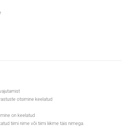
e
 vajutamist
 vastuste otsimine keelatud
kumine on keelatud
atud tiimi nime või tiimi liikme täis nimega.