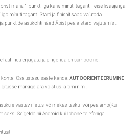
orist maha 1 punkti iga kahe minuti tagant. Teise lisaaja iga
ga minuti tagant. Starti ja finishit saad vajutada
ja punktide asukohti näed Äpist peale stardi vajutamist.
sel auhindu ei jagata ja pingerida on sümboolne.
i kohta. Osalustasu saate kanda:
AUTOORIENTEERUMINE
elgitusse märkige ära võistlus ja tiimi nimi.
astikule vastav riietus, võimekas tasku- või pealamp(Kui
imiseks. Seigelda nii Android kui Iphone telefoniga.
tusi!