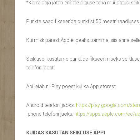
*Korraldaja jätab endale õiguse teha muudatusi seiklu
Punkte saad fikseerida punktist 50 meetri raadiuses 
Kui miskipärast Äpp ei peaks toimima, siis anna sell
Seiklusel kasutame punktide fikseerimiseks seiklus
telefoni peal:
Äpi leiab nii Play poest kui ka App storest.
Android telefoni jaoks:
https://play.google.com/stor
Iphone telefoni jaoks:
https://apps.apple.com/ee/a
KUIDAS KASUTAN SEIKLUSE ÄPPI