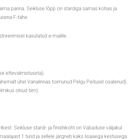
 käima panna. Seikluse lõpp on stardiga samas kohas ja
tusena F-tähe.
treerimisel kasutatud e-mailile.
ise ettevalmistuseta).
hemalt ühel Vanalinnas toimunud Pelgu Peitusel osalenud).
lmikus olnud tiim).
kest. Seikluse stardi- ja finishikoht on Vabaduse väljakul
maalajast 1 tund ja sellele järgneb kaks lisaaega kestusega