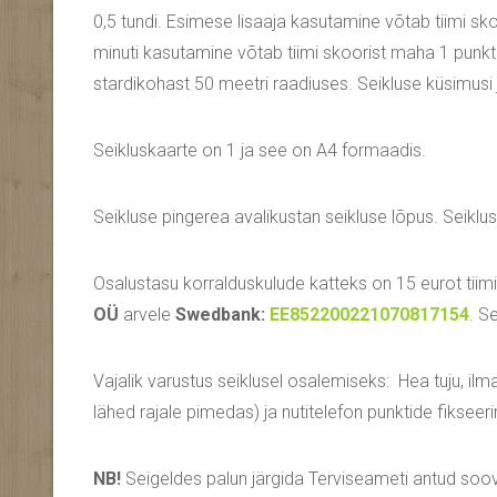
0,5 tundi. Esimese lisaaja kasutamine võtab tiimi sko
minuti kasutamine võtab tiimi skoorist maha 1 punkti i
stardikohast 50 meetri raadiuses. Seikluse küsimusi 
Seikluskaarte on 1 ja see on A4 formaadis.
Seikluse pingerea avalikustan seikluse lõpus. Seiklu
Osalustasu korralduskulude katteks on 15 eurot tiim
OÜ
arvele
Swedbank:
EE852200221070817154
. S
Vajalik varustus seiklusel osalemiseks: Hea tuju, ilm
lähed rajale pimedas) ja nutitelefon punktide fikseer
NB!
Seigeldes palun järgida Terviseameti antud soovi