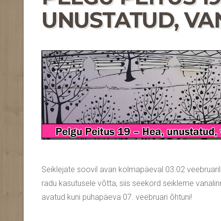
UNUSTATUD, VA
Seiklejate soovil avan kolmapäeval 03.02 veebruaril
radu kasutusele võtta, siis seekord seikleme vanali
avatud kuni pühapäeva 07. veebruari õhtuni!