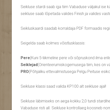
Seikluse stardi saab iga tiim Vabaduse väljakul ise
seikluse saab lõpetada valides Finish ja valides vas
Seikluskaardi saadab korraldaja PDF formaadis regis
Seigelda saab kolmes võistlusklassis:
Pere
(Kuni 5-liikmeline pere või sõpruskond ilma eril
Seiklejad
(Orienteerumiskogemusega tiim, kes on vä
PRO
(Põhjaliku ettevalmistusega Pelgu Peituse esiko
Seikluse klassi saad valida KP100 alt seikluse ajal!
Seikluse läbimiseks on aega kokku 2,0 tundi stardihet
Vabaduse risti all. Seikluse kontrollaeg koosneb nor