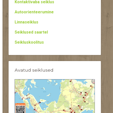
Kontaktivaba seiklus
Autoorienteerumine
Linnaseiklus
Seiklused saartel
Seikluskoolitus
Avatud seiklused