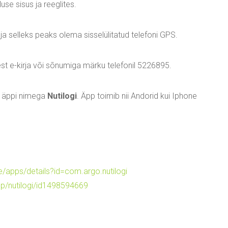
se sisus ja reeglites.
ja selleks peaks olema sisselülitatud telefoni GPS.
est e-kirja või sõnumiga märku telefonil 5226895.
e äppi nimega
Nutilogi
. Äpp toimib nii Andorid kui Iphone
e/apps/details?id=com.argo.nutilogi
pp/nutilogi/id1498594669