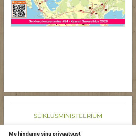
SEIKLUSMINISTEERIUM
Joonas@seiklusministeerium.ee | (+372) 522 6895
Me hindame sinu privaatsust