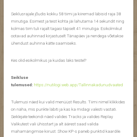
Seiklusrajale jõudis kokku 58 tiimi ja kiiremad läbisid raja 38
minutiga. Esimest ja teist kohta jäi lahutama 14 sekundit ning
kolmas tiim tuli rajalt tagasi täpselt 41 minutiga. Esikolmikut
ootavad auhinnad kirjastuselt Tänapäev ja nendega võetakse
ühendust auhinna kätte saamiseks.
Kes olid esikolmikus ja kuidas läks teistel?
Seikluse
tulemused:
https://nutilogi.web.app/Tallinnakadunudvaated
Tulemusi näed kui valid menüüst Results. Tiimi nimel klikkides
on näha, mis punkte läbiti ja kas ka midagi valesti vastati.
Seiklejate teekondi näed valides Tracks ja valides Replay.
Valikutest vali ühisstart ja alt äärest saad valida
mahamängimise kiirust. Show KP-s paneb punktid kaardile.