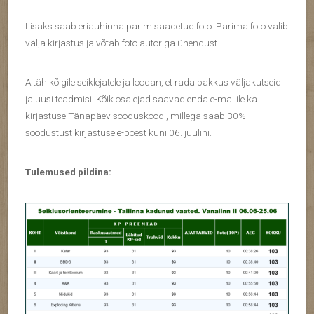
Lisaks saab eriauhinna parim saadetud foto. Parima foto valib
välja kirjastus ja võtab foto autoriga ühendust.
Aitäh kõigile seiklejatele ja loodan, et rada pakkus väljakutseid
ja uusi teadmisi. Kõik osalejad saavad enda e-mailile ka
kirjastuse Tänapäev sooduskoodi, millega saab 30%
soodustust kirjastuse e-poest kuni 06. juulini.
Tulemused pildina: