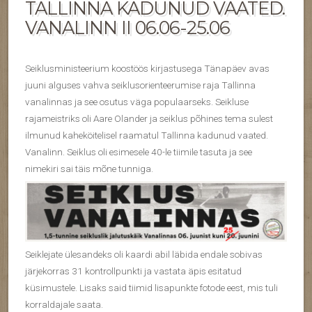
TALLINNA KADUNUD VAATED.
VANALINN II 06.06-25.06
Seiklusministeerium koostöös kirjastusega Tänapäev avas
juuni alguses vahva seiklusorienteerumise raja Tallinna
vanalinnas ja see osutus väga populaarseks. Seikluse
rajameistriks oli Aare Olander ja seiklus põhines tema sulest
ilmunud kaheköitelisel raamatul Tallinna kadunud vaated.
Vanalinn. Seiklus oli esimesele 40-le tiimile tasuta ja see
nimekiri sai täis mõne tunniga.
Seiklejate ülesandeks oli kaardi abil läbida endale sobivas
järjekorras 31 kontrollpunkti ja vastata äpis esitatud
küsimustele. Lisaks said tiimid lisapunkte fotode eest, mis tuli
korraldajale saata.