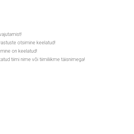
vajutamist!
vastuste otsimine keelatud!
kumine on keelatud!
atud tiimi nime või tiimiliikme täisnimega!