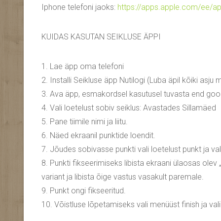
Iphone telefoni jaoks:
https://apps.apple.com/ee/a
KUIDAS KASUTAN SEIKLUSE ÄPPI
1. Lae äpp oma telefoni
2. Installi Seikluse äpp Nutilogi (Luba äpil kõiki asju 
3. Ava äpp, esmakordsel kasutusel tuvasta end goog
4. Vali loetelust sobiv seiklus: Avastades Sillamäed
5. Pane tiimile nimi ja liitu.
6. Näed ekraanil punktide loendit.
7. Jõudes sobivasse punkti vali loetelust punkt ja va
8. Punkti fikseerimiseks libista ekraani ülaosas olev
variant ja libista õige vastus vasakult paremale.
9. Punkt ongi fikseeritud.
10. Võistluse lõpetamiseks vali menüüst finish ja vali