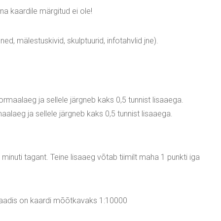
na kaardile märgitud ei ole!
, mälestuskivid, skulptuurid, infotahvlid jne).
 normaalaeg ja sellele järgneb kaks 0,5 tunnist lisaaega.
maalaeg ja sellele järgneb kaks 0,5 tunnist lisaaega.
minuti tagant. Teine lisaaeg võtab tiimilt maha 1 punkti iga
maadis on kaardi mõõtkavaks 1:10000