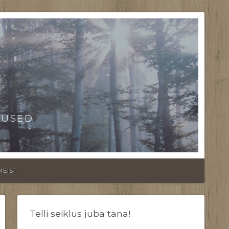
TUSED
MEIST
Telli seiklus juba täna!