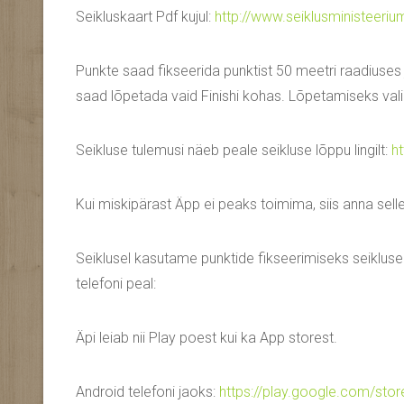
Seikluskaart Pdf kujul:
http://www.seiklusministeeriu
Punkte saad fikseerida punktist 50 meetri raadiuses 
saad lõpetada vaid Finishi kohas. Lõpetamiseks vali F
Seikluse tulemusi näeb peale seikluse lõppu lingilt:
h
Kui miskipärast Äpp ei peaks toimima, siis anna sell
Seiklusel kasutame punktide fikseerimiseks seikluse 
telefoni peal:
Äpi leiab nii Play poest kui ka App storest.
Android telefoni jaoks:
https://play.google.com/stor