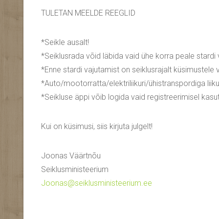
TULETAN MEELDE REEGLID
*Seikle ausalt!
*Seiklusrada võid läbida vaid ühe korra peale stardi 
*Enne stardi vajutamist on seiklusrajalt küsimustele 
*Auto/mootorratta/elektriliikuri/ühistranspordiga lii
*Seikluse äppi võib logida vaid registreerimisel kasut
Kui on küsimusi, siis kirjuta julgelt!
Joonas Väärtnõu
Seiklusministeerium
Joonas@seiklusministeerium.ee