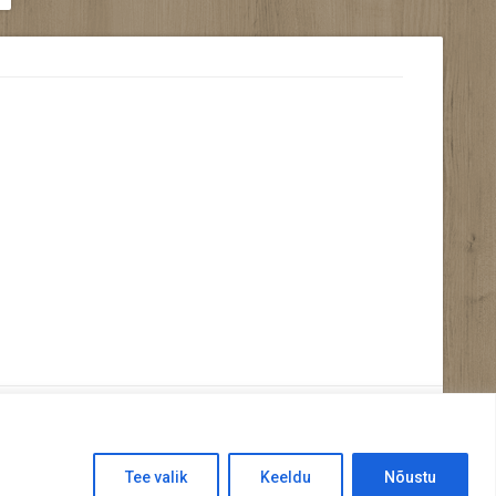
Tee valik
Keeldu
Nõustu