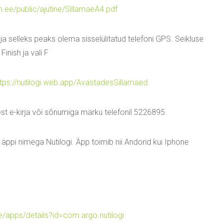
m.ee/public/ajutine/SillamaeA4.pdf
ja selleks peaks olema sisselülitatud telefoni GPS. Seikluse
inish ja vali F
ttps://nutilogi.web.app/AvastadesSillamaed
est e-kirja või sõnumiga märku telefonil 5226895.
äppi nimega Nutilogi. Äpp toimib nii Andorid kui Iphone
e/apps/details?id=com.argo.nutilogi