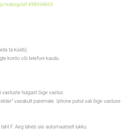
pp/nutilogi/id1498594669
mida ta küsib).
le konto või telefoni kaudu.
li vastuste hulgast õige vastus.
 „slider“ vasakult paremale. Iphone puhul vali õige vastuse
 täht F. Aeg läheb siis automaatselt lukku.