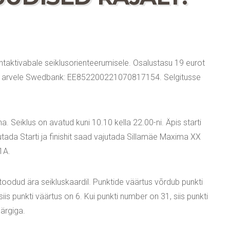
ntaktivabale seiklusorienteerumisele. Osalustasu 19 eurot
 arvele Swedbank: EE852200221070817154. Selgitusse
a. Seiklus on avatud kuni 10.10 kella 22.00-ni. Äpis starti
jutada Starti ja finishit saad vajutada Sillamäe Maxima XX
1A.
 toodud ära seikluskaardil. Punktide väärtus võrdub punkti
s punkti väärtus on 6. Kui punkti number on 31, siis punkti
ärgiga.