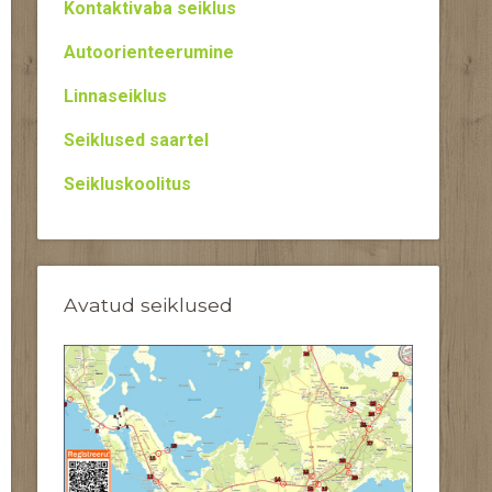
Kontaktivaba seiklus
Autoorienteerumine
Linnaseiklus
Seiklused saartel
Seikluskoolitus
Avatud seiklused