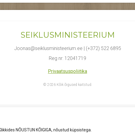
SEIKLUSMINISTEERIUM
Joonas@seiklusministeerium.ee | (+372) 522 6895
Reg nr: 12041719
Privaatsuspoliitika
© 2026 Kõik õigused kaitstud.
Klikkides NÕUSTUN KÕIGIGA, nõustud küpsistega.