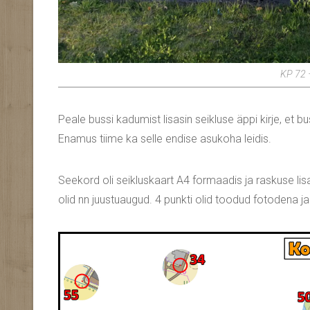
KP 72 
Peale bussi kadumist lisasin seikluse äppi kirje, et
Enamus tiime ka selle endise asukoha leidis.
Seekord oli seikluskaart A4 formaadis ja raskuse lis
olid nn juustuaugud. 4 punkti olid toodud fotodena ja