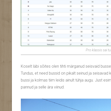
Pro klassis sai t
Koselt läbi sõites olen tihti märganud seisvaid busse
Tundus, et need bussid on pikalt seinud ja seisavad ka
bussi ja kolmas tiim leidis ainult tühja augu. Just es
pannud ja selle ära viinud.