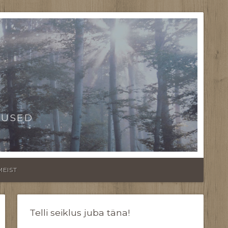
TUSED
MEIST
Telli seiklus juba täna!