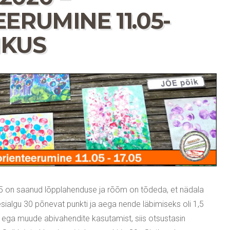
ERUMINE 11.05-
IKUS
 on saanud lõpplahenduse ja rõõm on tõdeda, et nädala
 esialgu 30 põnevat punkti ja aega nende läbimiseks oli 1,5
si ega muude abivahendite kasutamist, siis otsustasin