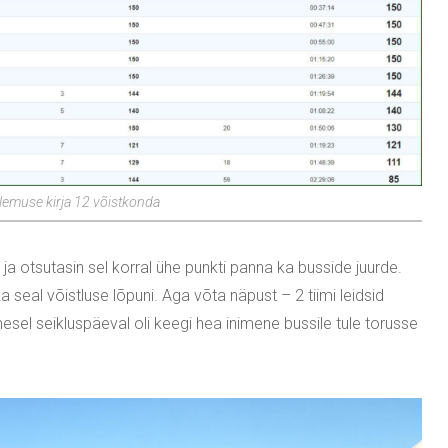
ulemuse kirja 12 võistkonda
 ja otsutasin sel korral ühe punkti panna ka busside juurde.
 seal võistluse lõpuni. Aga võta näpust – 2 tiimi leidsid
imesel seikluspäeval oli keegi hea inimene bussile tule torusse