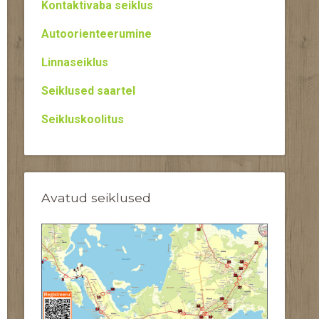
Kontaktivaba seiklus
Autoorienteerumine
Linnaseiklus
Seiklused saartel
Seikluskoolitus
Avatud seiklused