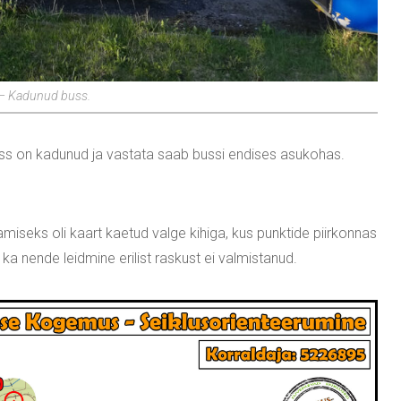
– Kadunud buss.
 buss on kadunud ja vastata saab bussi endises asukohas.
amiseks oli kaart kaetud valge kihiga, kus punktide piirkonnas
 ka nende leidmine erilist raskust ei valmistanud.