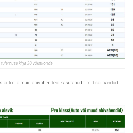
ai tulemuse kirja 30 võistkonda
siis autot ja muid abivahendeid kasutanud tiimid sai pandud