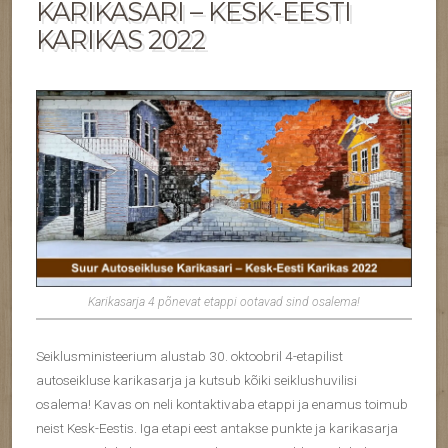
KARIKASARI – KESK-EESTI
KARIKAS 2022
Karikasarja 4 põnevat etappi ootavad sind osalema!
Seiklusministeerium alustab 30. oktoobril 4-etapilist
autoseikluse karikasarja ja kutsub kõiki seiklushuvilisi
osalema! Kavas on neli kontaktivaba etappi ja enamus toimub
neist Kesk-Eestis. Iga etapi eest antakse punkte ja karikasarja