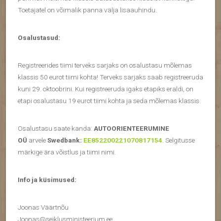
Toetajatel on võimalik panna välja lisaauhindu.
Osalustasud:
Registreerides tiimi terveks sarjaks on osalustasu mõlemas
klassis 50 eurot tiimi kohta! Terveks sarjaks saab registreeruda
kuni 29. oktoobrini. Kui registreeruda igaks etapiks eraldi, on
etapi osalustasu 19 eurot tiimi kohta ja seda mõlemas klassis.
Osalustasu saate kanda:
AUTOORIENTEERUMINE
OÜ
arvele
Swedbank:
EE852200221070817154
. Selgitusse
märkige ära võistlus ja tiimi nimi.
Info ja küsimused:
Joonas Väärtnõu
Joonas@seiklusministeerium.ee