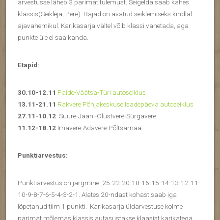
arvestusse läheb 3 parimat tulemust. Seigelda saab kahes
klassis(Seikleja, Pere). Rajad on avatud seiklemiseks kindlal
ajavahemikul. Karikasarja vältel võib klassi vahetada, aga
punkte üle ei saa kanda.
Etapid:
30.10-12.11
Paide-Väätsa-Türi autoseiklus
13.11-21.11
Rakvere Põhjakeskuse Isadepäeva autoseiklus
27.11-10.12
Suure-Jaani-Olustvere-Sürgavere
11.12-18.12
Imavere-Adavere-Põltsamaa
Punktiarvestus:
Punktiarvestus on järgmine: 25-22-20-18-16-15-14-13-12-11-
10-9-8-7-6-5-4-3-2-1. Alates 20-ndast kohast saab iga
lõpetanud tiim 1 punkti. Karikasarja üldarvestuse kolme
parimat mõlemas klassis autasustakse klaasist karikatega.