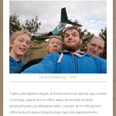
Võistkond Mannerg – KP53
Tulemuste tabelist selgub, et kiiremad tiimid läbisid raja umbes
2 tunniga, aga enamus võttis aega, et nautida loodust,
põnevaid paiku ja lähedaste seltsi. Loodan, et nii mõnigi tiim
võttis kodust kaasa söögid ja tegi rajal ühe ägeda pikniku.