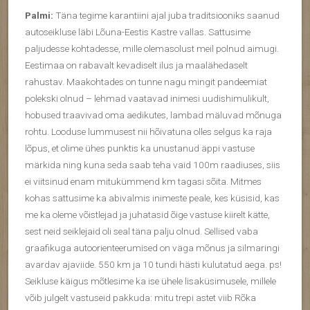
Palmi:
Täna tegime karantiini ajal juba traditsiooniks saanud
autoseikluse läbi Lõuna-Eestis Kastre vallas. Sattusime
paljudesse kohtadesse, mille olemasolust meil polnud aimugi.
Eestimaa on rabavalt kevadiselt ilus ja maalähedaselt
rahustav. Maakohtades on tunne nagu mingit pandeemiat
polekski olnud – lehmad vaatavad inimesi uudishimulikult,
hobused traavivad oma aedikutes, lambad mäluvad mõnuga
rohtu. Looduse lummusest nii hõivatuna olles selgus ka raja
lõpus, et olime ühes punkti
s ka unustanud äppi vastuse
märkida ning kuna seda saab teha vaid 100m raadiuses, siis
ei viitsinud enam mitukümmend km tagasi sõita. Mitmes
kohas sattusime ka abivalmis inimeste peale, kes küsisid, kas
me ka oleme võistlejad ja juhatasid õige vastuse kiirelt kätte,
sest neid seiklejaid oli seal täna palju olnud. Sellised vaba
graafikuga autoorienteerumised on väga mõnus ja silmaringi
avardav ajaviide. 550 km ja 10 tundi hästi kulutatud aega. ps!
Seikluse käigus mõtlesime ka ise ühele lisaküsimusele, millele
võib julgelt vastuseid pakkuda: mitu trepi astet viib Rõka