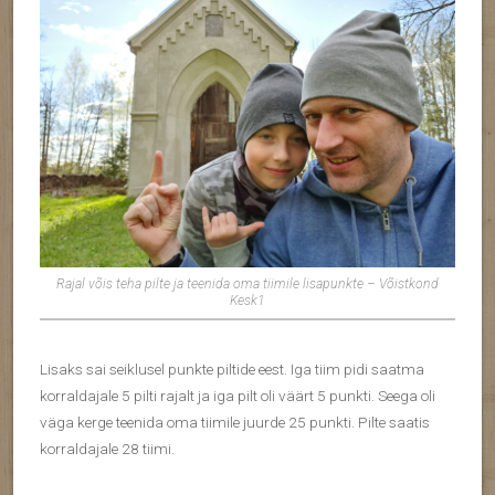
Rajal võis teha pilte ja teenida oma tiimile lisapunkte – Võistkond
Kesk1
Lisaks sai seiklusel punkte piltide eest. Iga tiim pidi saatma
korraldajale 5 pilti rajalt ja iga pilt oli väärt 5 punkti. Seega oli
väga kerge teenida oma tiimile juurde 25 punkti. Pilte saatis
korraldajale 28 tiimi.