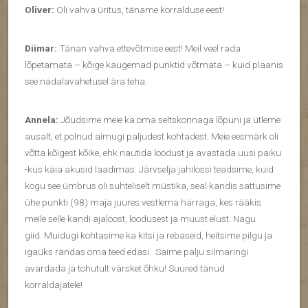
Oliver:
Oli vahva üritus, täname korralduse eest!
Diimar:
Tänan vahva ettevõtmise eest! Meil veel rada
lõpetamata – kõige kaugemad punktid võtmata – kuid plaanis
see nädalavahetusel ära teha.
Annela:
Jõudsime meie ka oma seltskonnaga lõpuni ja ütleme
ausalt, et polnud aimugi paljudest kohtadest. Meie eesmärk oli
võtta kõigest kõike, ehk nautida loodust ja avastada uusi paiku
-kus käia akusid laadimas. Järvselja jahilossi teadsime, kuid
kogu see ümbrus oli suhteliselt müstika, seal kandis sattusime
ühe punkti (98) maja juures vestlema härraga, kes rääkis
meile selle kandi ajaloost, loodusest ja muust elust. Nagu
giid. Muidugi kohtasime ka kitsi ja rebaseid, heitsime pilgu ja
igaüks rändas oma teed edasi. Saime palju silmaringi
avardada ja tohutult värsket õhku! Suured tänud
korraldajatele!