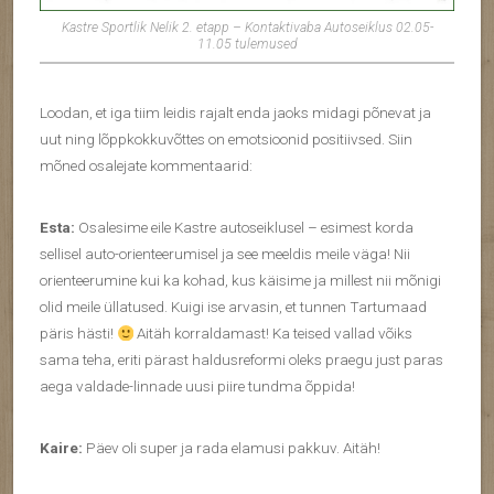
Kastre Sportlik Nelik 2. etapp – Kontaktivaba Autoseiklus 02.05-
11.05 tulemused
Loodan, et iga tiim leidis rajalt enda jaoks midagi põnevat ja
uut ning lõppkokkuvõttes on emotsioonid positiivsed. Siin
mõned osalejate kommentaarid:
Esta:
Osalesime eile Kastre autoseiklusel – esimest korda
sellisel auto-orienteerumisel ja see meeldis meile väga! Nii
orienteerumine kui ka kohad, kus käisime ja millest nii mõnigi
olid meile üllatused. Kuigi ise arvasin, et tunnen Tartumaad
päris hästi!
Aitäh korraldamast! Ka teised vallad võiks
sama teha, eriti pärast haldusreformi oleks praegu just paras
aega valdade-linnade uusi piire tundma õppida!
Kaire:
Päev oli super ja rada elamusi pakkuv. Aitäh!