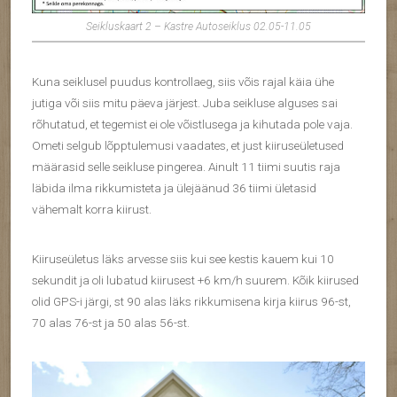
Seikluskaart 2 – Kastre Autoseiklus 02.05-11.05
Kuna seiklusel puudus kontrollaeg, siis võis rajal käia ühe
jutiga või siis mitu päeva järjest. Juba seikluse alguses sai
rõhutatud, et tegemist ei ole võistlusega ja kihutada pole vaja.
Ometi selgub lõpptulemusi vaadates, et just kiiruseületused
määrasid selle seikluse pingerea. Ainult 11 tiimi suutis raja
läbida ilma rikkumisteta ja ülejäänud 36 tiimi ületasid
vähemalt korra kiirust.
Kiiruseületus läks arvesse siis kui see kestis kauem kui 10
sekundit ja oli lubatud kiirusest +6 km/h suurem. Kõik kiirused
olid GPS-i järgi, st 90 alas läks rikkumisena kirja kiirus 96-st,
70 alas 76-st ja 50 alas 56-st.