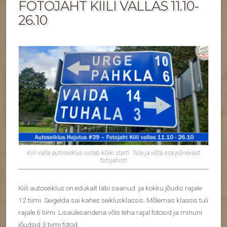
FOTOJAHT KIILI VALLAS 11.10-
26.10
Kiili valla autoseiklus ootab kõiki starti. Tule ja võta osa põnevast
fotojahist!
Kiili autoseiklus on edukalt läbi saanud ja kokku jõudis rajale
12 tiimi. Seigelda sai kahes seiklusklassis. Mõlemas klassis tuli
rajale 6 tiimi. Lisaülesandena võis teha rajal fotosid ja minuni
jõudsid 3 tiimi fotod.