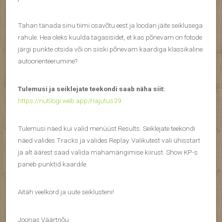
Tahan tänada sinu tiimi osavõtu eest ja loodan jäite seiklusega
rahule. Hea oleks kuulda tagasisidet, et kas põnevam on fotode
järgi punkte otsida või on siiski põnevam kaardiga klassikaline
autoorienteerumine?
Tulemusi ja seiklejate teekondi saab näha siit:
https://nutilogi.web.app/Hajutus39
Tulemusi näed kui valid menüüst Results. Seiklejate teekondi
näed valides Tracks ja valides Replay. Valikutest vali ühisstart
ja alt äärest saad valida mahamängimise kiirust. Show KP-s
paneb punktid kaardile.
Aitäh veelkord ja uute seiklusteni!
Joonas Väärtnõu