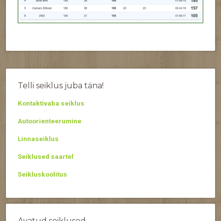
Telli seiklus juba täna!
Kontaktivaba seiklus
Autoorienteerumine
Linnaseiklus
Seiklused saartel
Seikluskoolitus
Avatud seiklused