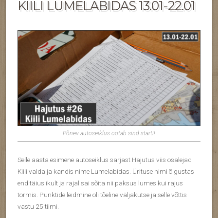
KIILI LUMELABIDAS 13.01-22.01
Põnev autoseiklus ootab sind starti!
Selle aasta esimene autoseiklus sarjast Hajutus viis osalejad
Kiili valda ja kandis nime Lumelabidas. Ürituse nimi õigustas
end täiuslikult ja rajal sai sõita nii paksus lumes kui rajus
tormis. Punktide leidmine oli tõeline väljakutse ja selle võttis
vastu 25 tiimi.