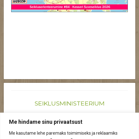
SEIKLUSMINISTEERIUM
Joonas@seiklusministeerium.ee | (+372) 522 6895
Me hindame sinu privaatsust
Reg nr: 12041719
Me kasutame lehe paremaks toimimiseks ja reklaamiks
Privaatsuspoliitika