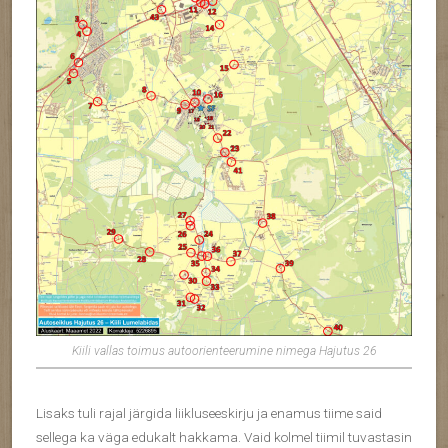
Kiili vallas toimus autoorienteerumine nimega Hajutus 26
Lisaks tuli rajal järgida liikluseeskirju ja enamus tiime said
sellega ka väga edukalt hakkama. Vaid kolmel tiimil tuvastasin