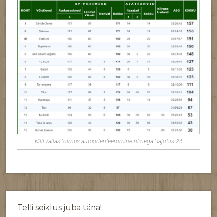
Kiili vallas toimus autoorienteerumine nimega Hajutus 26
Telli seiklus juba täna!