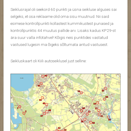
Seiklusrajal oli seekord 60 punkti ja üsna seikluse alguses sai
selgeks, et osa reklaame olid oma sisu muutnud. Nii said
esimese kontrollpunkti kollastest kummikustest punased ja
kontrollpunktis 44 muutus pallide arv. Lisaks kadus KP29-st
ära suur valla infotahvel! Kõigis neis punktides vastatud
vastused lugesin ma õigeks sõltumata antud vastusest.
Seikluskaart oli Kiili autoseiklusel just selline: