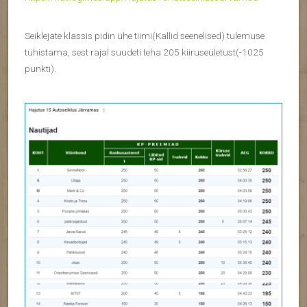
Seiklejate klassis pidin ühe tiimi(Kallid seenelised) tulemuse
tühistama, sest rajal suudeti teha 205 kiiruseületust(-1025
punkti).