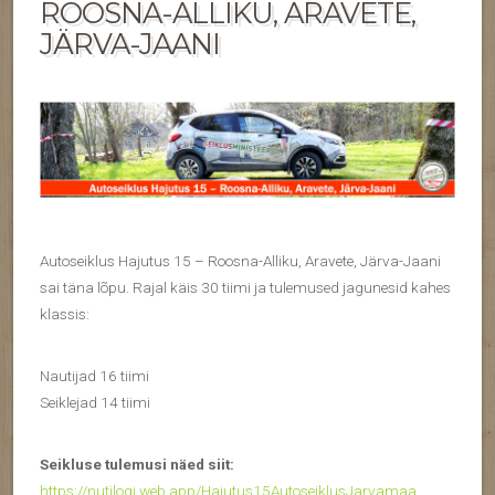
ROOSNA-ALLIKU, ARAVETE,
JÄRVA-JAANI
Autoseiklus Hajutus 15 – Roosna-Alliku, Aravete, Järva-Jaani
sai täna lõpu. Rajal käis 30 tiimi ja tulemused jagunesid kahes
klassis:
Nautijad 16 tiimi
Seiklejad 14 tiimi
Seikluse tulemusi näed siit:
https://nutilogi.web.app/Hajutus15AutoseiklusJarvamaa