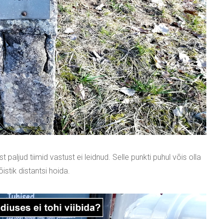
t paljud tiimid vastust ei leidnud. Selle punkti puhul võis olla
istik distantsi hoida.