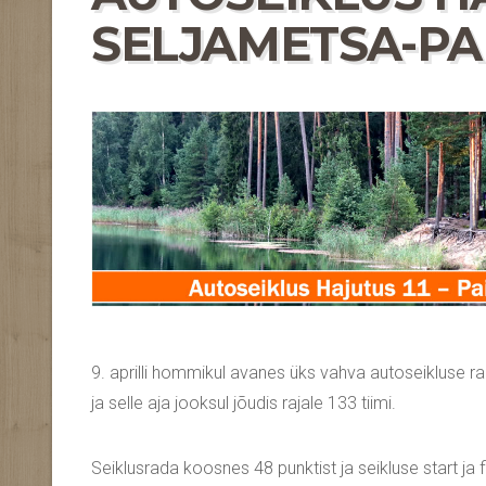
SELJAMETSA-PAI
9. aprilli hommikul avanes üks vahva autoseikluse r
ja selle aja jooksul jõudis rajale 133 tiimi.
Seiklusrada koosnes 48 punktist ja seikluse start ja 