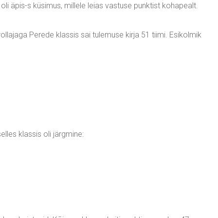
oli äpis-s küsimus, millele leias vastuse punktist kohapealt.
llajaga Perede klassis sai tulemuse kirja 51 tiimi. Esikolmik
elles klassis oli järgmine: