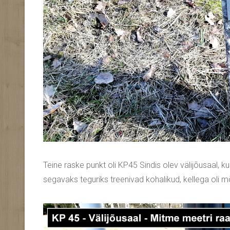
Teine raske punkt oli KP45 Sindis olev välijõusaal, kus
segavaks teguriks treenivad kohalikud, kellega oli mõ