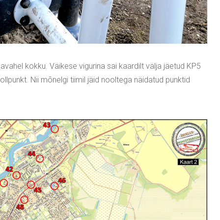
mavahel kokku. Väikese vigurina sai kaardilt välja jäetud KP5
llpunkt. Nii mõnelgi tiimil jäid nooltega näidatud punktid