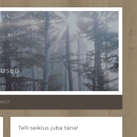
TUSED
MEIST
Telli seiklus juba täna!