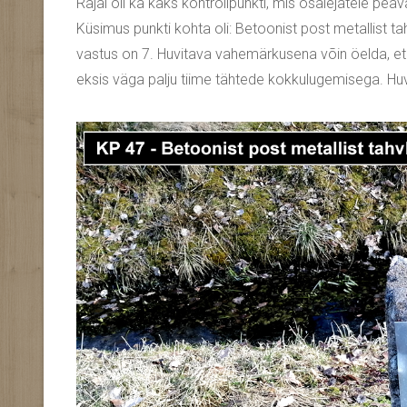
Rajal oli ka kaks kontrollpunkti, mis osalejatele pe
Küsimus punkti kohta oli: Betoonist post metallist tah
vastus on 7. Huvitava vahemärkusena võin öelda, et 
eksis väga palju tiime tähtede kokkulugemisega. Huv