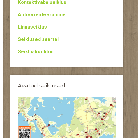
Kontaktivaba seiklus
Autoorienteerumine
Linnaseiklus
Seiklused saartel
Seikluskoolitus
Avatud seiklused