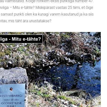
avalu valmistasid. Kõige rohkem eksiti punktiga number 47.
vliga – Mitu e-tähte? Miskipärast vastas 25 tiimi, et õige
sarnast punkti olen ka kunagi varem kasutanud ja ka siis
itav, mis täht ära unustatakse?