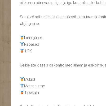
piirkonna põnevad paigas ja iga kontrollpunkti kohta 
Seekord sai seigelda kahes klassis ja suurema kontro
oli järgmine:
Lumejänes
Rebased
H3K
Seiklejate klassis oli kontrollaeg lühem ja esikolmik s
Mulgid
Metsanurme
Libekala