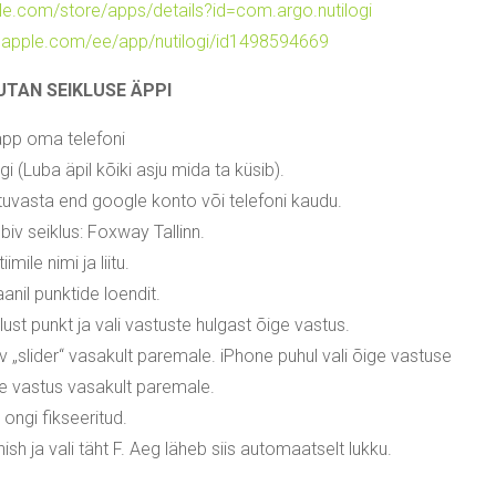
gle.com/store/apps/details?id=com.argo.nutilogi
s.apple.com/ee/app/nutilogi/id1498594669
UTAN SEIKLUSE ÄPPI
äpp oma telefoni
ogi (Luba äpil kõiki asju mida ta küsib).
tuvasta end google konto või telefoni kaudu.
obiv seiklus: Foxway Tallinn.
imile nimi ja liitu.
anil punktide loendit.
ust punkt ja vali vastuste hulgast õige vastus.
ev „slider“ vasakult paremale. iPhone puhul vali õige vastuse
ige vastus vasakult paremale.
 ongi fikseeritud.
sh ja vali täht F. Aeg läheb siis automaatselt lukku.