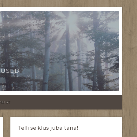
TUSED
MEIST
Telli seiklus juba täna!