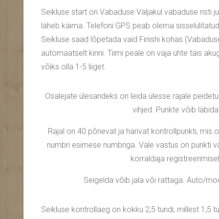
Seikluse start on Vabaduse Väljakul vabaduse risti juu
läheb käima. Telefoni GPS peab olema sisselülitatud.
Seikluse saad lõpetada vaid Finishi kohas (Vabaduse V
automaatselt kinni. Tiimi peale on vaja ühte täis akug
võiks olla 1-5 liiget.
Osalejate ülesandeks on leida ülesse rajale peidetud
vihjed. Punkte võib läbida 
Rajal on 40 põnevat ja harivat kontrollpunkti, mis 
numbri esimese numbriga. Vale vastus on punkti vä
korraldaja registreerimisel
Seigelda võib jala või rattaga. Auto/mo
Seikluse kontrollaeg on kokku 2,5 tundi, millest 1,5 t