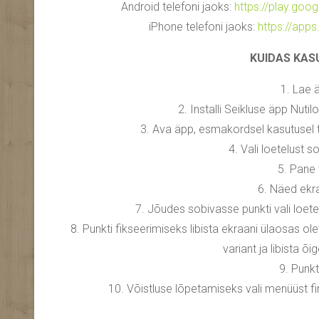
Android telefoni jaoks:
https://play.goo
iPhone telefoni jaoks:
https://app
KUIDAS KAS
1. Lae 
2. Installi Seikluse äpp Nutil
3. Ava äpp, esmakordsel kasutusel 
4. Vali loetelust s
5. Pane ti
6. Näed ekra
7. Jõudes sobivasse punkti vali loetel
8. Punkti fikseerimiseks libista ekraani ülaosas ol
variant ja libista õ
9. Punkt
10. Võistluse lõpetamiseks vali menüüst fini