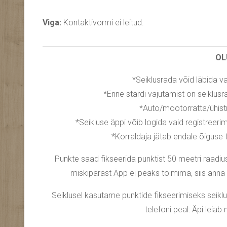
Viga:
Kontaktivormi ei leitud.
OL
*Seiklusrada võid läbida va
*Enne stardi vajutamist on seiklusr
*Auto/mootorratta/ühist
*Seikluse äppi võib logida vaid registreerimi
*Korraldaja jätab endale õiguse t
Punkte saad fikseerida punktist 50 meetri raadius
miskipärast Äpp ei peaks toimima, siis anna 
Seiklusel kasutame punktide fikseerimiseks seik
telefoni peal: Äpi leiab 