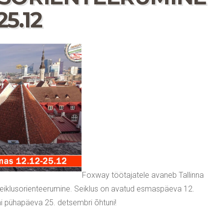
5.12
Foxway töötajatele avaneb Tallinna
eiklusorienteerumine. Seiklus on avatud esmaspäeva 12.
 pühapäeva 25. detsembri õhtuni!