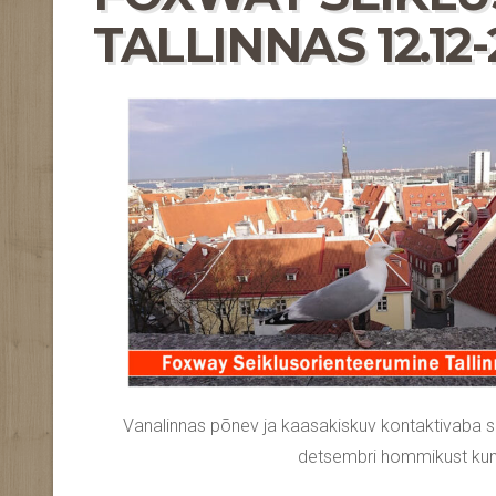
TALLINNAS 12.12-2
Vanalinnas põnev ja kaasakiskuv kontaktivaba s
detsembri hommikust kuni