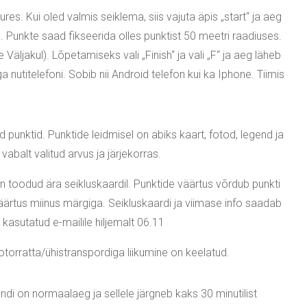
res. Kui oled valmis seiklema, siis vajuta äpis „start“ ja aeg
 Punkte saad fikseerida olles punktist 50 meetri raadiuses.
äljakul). Lõpetamiseks vali „Finish“ ja vali „F“ ja aeg läheb
a nutitelefoni. Sobib nii Android telefon kui ka Iphone. Tiimis
 punktid. Punktide leidmisel on abiks kaart, fotod, legend ja
vabalt valitud arvus ja järjekorras.
on toodud ära seikluskaardil. Punktide väärtus võrdub punkti
ärtus miinus märgiga. Seikluskaardi ja viimase info saadab
 kasutatud e-mailile hiljemalt 06.11
otorratta/ühistranspordiga liikumine on keelatud.
undi on normaalaeg ja sellele järgneb kaks 30 minutilist