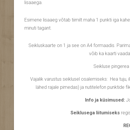
lisaaega.
Esimene lisaaeg võtab tiimilt maha 1 punkti iga kahe 
minuti tagant.
Seikluskaarte on 1 ja see on A4 formaadis. Parima
võib ka kaarti vaada
Seikluse pingerea 
Vajalik varustus seiklusel osalemiseks: Hea tuju, 
lähed rajale pimedas) ja nutitelefon punktide fi
Info ja küsimused:
Jo
Seiklusega liitumiseks
regi
RE