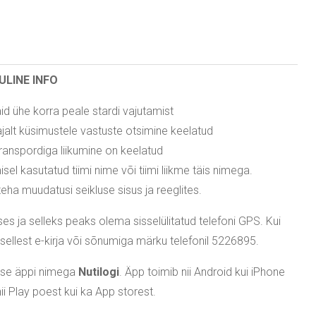
ULINE INFO
id ühe korra peale stardi vajutamist
ajalt küsimustele vastuste otsimine keelatud
ranspordiga liikumine on keelatud
sel kasutatud tiimi nime või tiimi liikme täis nimega.
eha muudatusi seikluse sisus ja reeglites.
es ja selleks peaks olema sisselülitatud telefoni GPS. Kui
sellest e-kirja või sõnumiga märku telefonil 5226895.
luse äppi nimega
Nutilogi
. Äpp toimib nii Android kui iPhone
nii Play poest kui ka App storest.