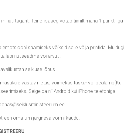
minuti tagant. Teine lisaaeg võtab tiimilt maha 1 punkti iga
 emotsiooni saamiseks võiksid selle välja printida. Muidugi
ta läbi nutiseadme või arvuti.
avalikustan seikluse lõpus.
ilmastikule vastav riietus, võimekas tasku- või pealamp(Kui
kseerimiseks. Seigelda nii Android kui iPhone telefoniga.
onas@seiklusministeerium.ee
streeri oma tiim järgneva vormi kaudu.
GISTREERU