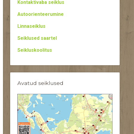
Kontaktivaba seiklus
Autoorienteerumine
Linnaseiklus
Seiklused saartel
Seikluskoolitus
Avatud seiklused