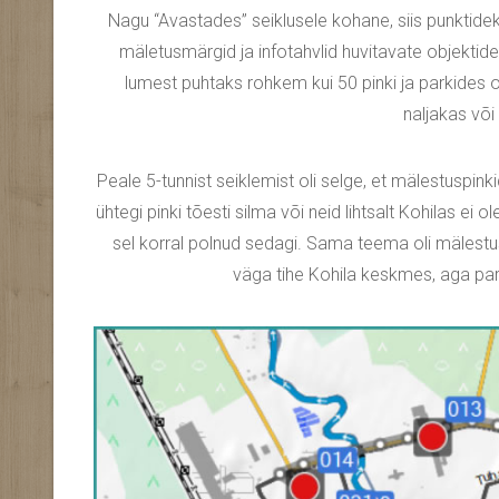
Nagu “Avastades” seiklusele kohane, siis punktide
mäletusmärgid ja infotahvlid huvitavate objektid
lumest puhtaks rohkem kui 50 pinki ja parkides 
naljakas või
Peale 5-tunnist seiklemist oli selge, et mälestuspink
ühtegi pinki tõesti silma või neid lihtsalt Kohilas ei 
sel korral polnud sedagi. Sama teema oli mälest
väga tihe Kohila keskmes, aga par