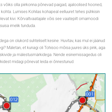
ks võiks olla piirkonna põnevad paigad, ajaloolised hooned,
e kohta. Lumises Kohilas kohapeal eelluuret tehes pühkisin
olevat kivi. Kõrvaltvaatajale võis see vaatepilt omamoodi
 suisa imelik tunduda.
idega on olukord suhteliselt kesine. Huvitav, kas mul ei jäänud
olegi? Mäletan, et kunagi oli Tohisoo mõisa juures üks pink, aga
uskivide ja mälestusmärkidega. Nende esinemissagedus oli
kidest midagi põnevat leida ei õnnestunud.