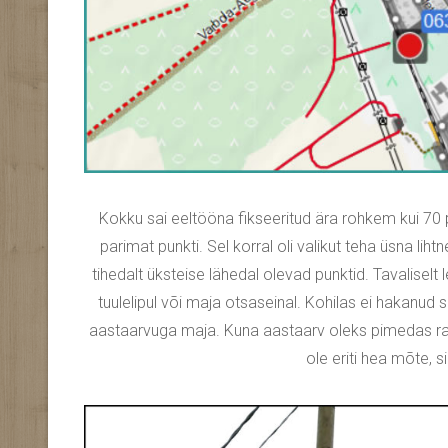
Kokku sai eeltööna fikseeritud ära rohkem kui 70 pu
parimat punkti. Sel korral oli valikut teha üsna lihtne
tihedalt üksteise lähedal olevad punktid. Tavaliselt 
tuulelipul või maja otsaseinal. Kohilas ei hakanud s
aastaarvuga maja. Kuna aastaarv oleks pimedas ras
ole eriti hea mõte, si