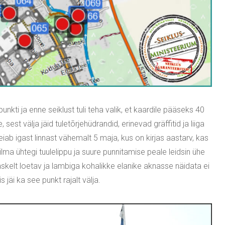
nkti ja enne seiklust tuli teha valik, et kaardile pääseks 40
, sest välja jäid tuletõrjehüdrandid, erinevad gräffitid ja liiga
leiab igast linnast vähemalt 5 maja, kus on kirjas aastarv, kas
ilma ühtegi tuulelippu ja suure punnitamise peale leidsin ühe
kelt loetav ja lambiga kohalikke elanike aknasse näidata ei
is jäi ka see punkt rajalt välja.