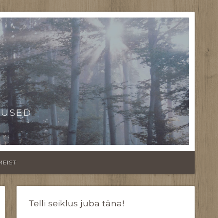
TUSED
MEIST
Telli seiklus juba täna!