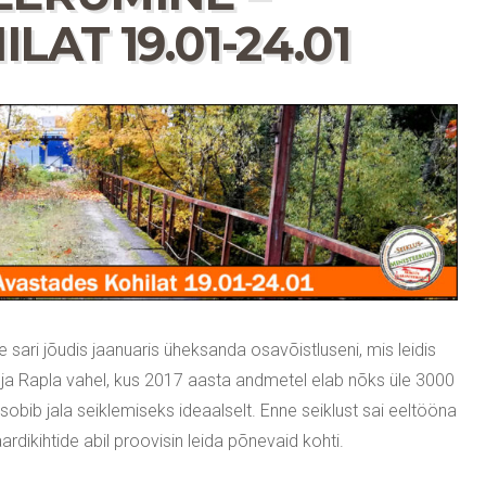
AT 19.01-24.01
sari jõudis jaanuaris üheksanda osavõistluseni, mis leidis
a ja Rapla vahel, kus 2017 aasta andmetel elab nõks üle 3000
 sobib jala seiklemiseks ideaalselt. Enne seiklust sai eeltööna
ardikihtide abil proovisin leida põnevaid kohti.