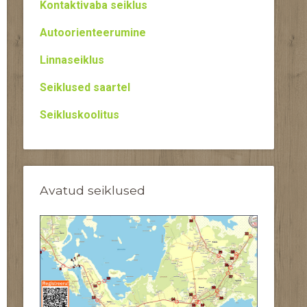
Kontaktivaba seiklus
Autoorienteerumine
Linnaseiklus
Seiklused saartel
Seikluskoolitus
Avatud seiklused