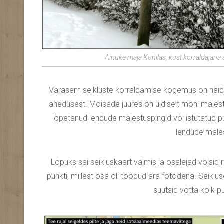
Ainuke maja Kohilas, kust korraldajana
Varasem seikluste korraldamise kogemus on näidan
lähedusest. Mõisade juures on üldiselt mõni mälestus
lõpetanud lendude mälestuspingid või istutatud p
lendude mäles
Lõpuks sai seikluskaart valmis ja osalejad võisid 
punkti, millest osa oli toodud ära fotodena. Seiklus
suutsid võtta kõik pu