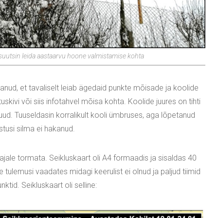
 suutsin leida aastaarvu hoone valmistamise kohta
ud, et tavaliselt leiab ägedaid punkte mõisade ja koolide
kivi või siis infotahvel mõisa kohta. Koolide juures on tihti
uud. Tuuseldasin korralikult kooli ümbruses, aga lõpetanud
tusi silma ei hakanud.
rajale tormata. Seikluskaart oli A4 formaadis ja sisaldas 40
e tulemusi vaadates midagi keerulist ei olnud ja paljud tiimid
nktid. Seikluskaart oli selline: