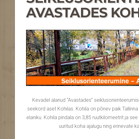
AVASTADES KOHIL
Kevadel alanud “Avastades” seiklusorienteerumise 
seekord aset Kohilas. Kohila on põnev paik Tallinn
elaniku. Kohila pindala on 3,85 ruutkilomeetrit ja see
uuritud koha ajalugu ning erinevate ka