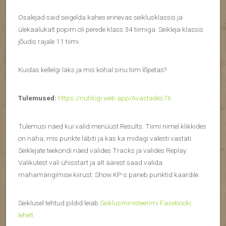
Osalejad said seigelda kahes erinevas seiklusklassis ja
ülekaalukalt popim oli perede klass 34 tiimiga. Seikleja klassis
jõudis rajale 11 tiimi.
Kuidas kellelgi läks ja mis kohal sinu tiim lõpetas?
Tulemused:
https://nutilogi.web.app/Avastades76
Tulemusi näed kui valid menüüst Results. Tiimi nimel klikkides
on näha, mis punkte läbiti ja kas ka midagi valesti vastati.
Seiklejate teekondi näed valides Tracks ja valides Replay.
Valikutest vali ühisstart ja alt äärest saad valida
mahamängimise kiirust. Show KP-s paneb punktid kaardile.
Seiklusel tehtud pildid leiab
Seiklusministeerimi Facebooki
lehelt.