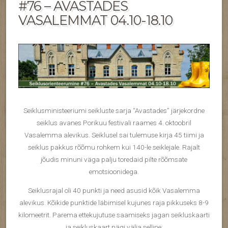
#76 – AVASTADES
VASALEMMAT 04.10-18.10
Seiklusministeeriumi seikluste sarja “Avastades” järjekordne
seiklus avanes Porikuu festivali raames 4. oktoobril
Vasalemma alevikus. Seiklusel sai tulemuse kirja 45 tiimi ja
seiklus pakkus rõõmu rohkem kui 140-le seiklejale. Rajalt
jõudis minuni väga palju toredaid pilte rõõmsate
emotsioonidega.
Seiklusrajal oli 40 punkti ja need asusid kõik Vasalemma
alevikus. Kõikide punktide läbimisel kujunes raja pikkuseks 8-9
kilomeetrit. Parema ettekujutuse saamiseks jagan seikluskaarti
ja seikluskaart nägi välja selline: