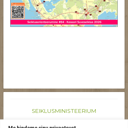
SEIKLUSMINISTEERIUM
Joonas@seiklusministeerium.ee | (+372) 522 6895
Me hindame sinu privaatsust