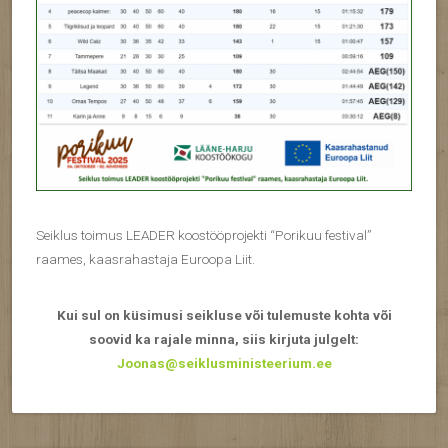
Seiklus toimus LEADER koostööprojekti “Porikuu festival”
raames, kaasrahastaja Euroopa Liit.
Kui sul on küsimusi seikluse või tulemuste kohta või
soovid ka rajale minna, siis kirjuta julgelt:
Joonas@seiklusministeerium.ee