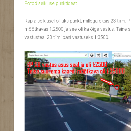
Fotod seikluse punktidest
Rapla seiklusel oli üks punkt, millega eksis 23 tiimi. P
mõõtkavas 1:2500 ja see oli ka õige vastus. Teine su
vastustes. 23 tiimi pani vastuseks 1:3500.