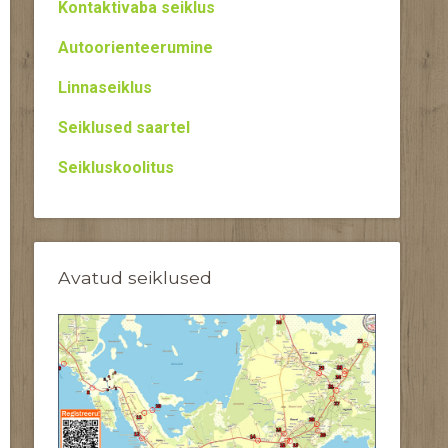
Kontaktivaba seiklus
Autoorienteerumine
Linnaseiklus
Seiklused saartel
Seikluskoolitus
Avatud seiklused