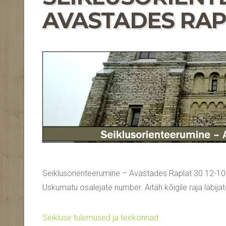
AVASTADES RAPLA
Seiklusorienteerumine – Avastades Raplat 30.12-10.01
Uskumatu osalejate number. Aitäh kõigile raja läbij
Seikluse tulemused ja teekonnad