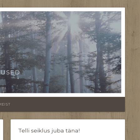
TUSED
MEIST
Telli seiklus juba täna!