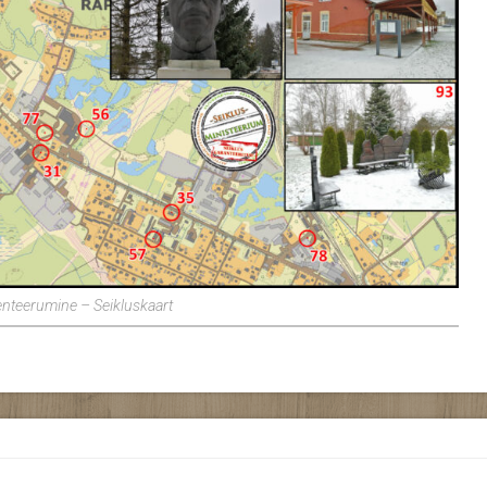
enteerumine – Seikluskaart