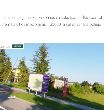
unktiks oli 58 ja punkti piirkonnas oli kaks kaarti. Üks kaart oli
urem kaart oli mõõtkavas 1:35000 ja sellist varianti polnud