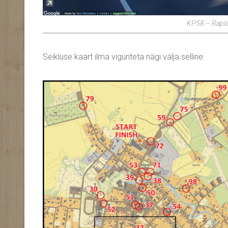
KP58 – Rapla
Seikluse kaart ilma viguriteta nägi välja selline: