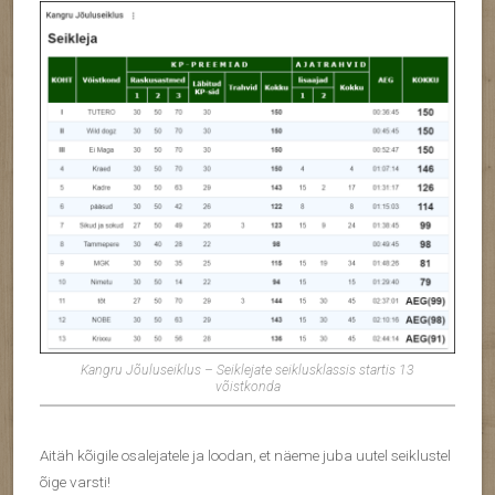
Kangru Jõuluseiklus – Seiklejate seiklusklassis startis 13
võistkonda
Aitäh kõigile osalejatele ja loodan, et näeme juba uutel seiklustel
õige varsti!