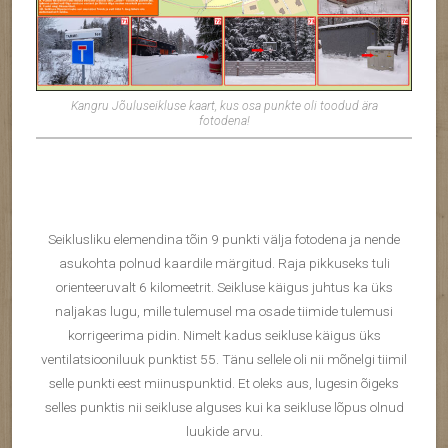
Kangru Jõuluseikluse kaart, kus osa punkte oli toodud ära
fotodena!
Seiklusliku elemendina tõin 9 punkti välja fotodena ja nende
asukohta polnud kaardile märgitud. Raja pikkuseks tuli
orienteeruvalt 6 kilomeetrit. Seikluse käigus juhtus ka üks
naljakas lugu, mille tulemusel ma osade tiimide tulemusi
korrigeerima pidin. Nimelt kadus seikluse käigus üks
ventilatsiooniluuk punktist 55. Tänu sellele oli nii mõnelgi tiimil
selle punkti eest miinuspunktid. Et oleks aus, lugesin õigeks
selles punktis nii seikluse alguses kui ka seikluse lõpus olnud
luukide arvu.