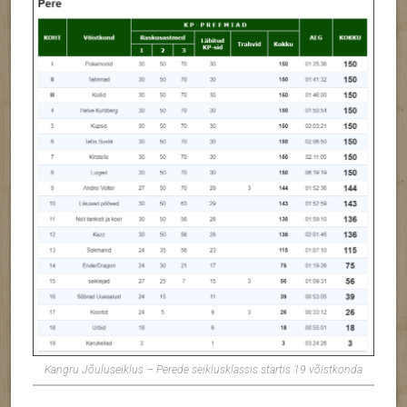
Kangru Jõuluseiklus – Perede seiklusklassis startis 19 võistkonda