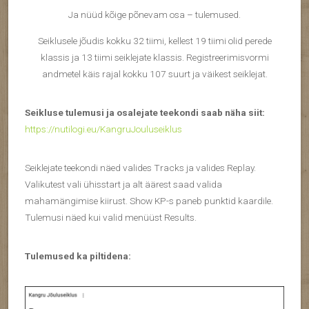
Ja nüüd kõige põnevam osa – tulemused.
Seiklusele jõudis kokku 32 tiimi, kellest 19 tiimi olid perede
klassis ja 13 tiimi seiklejate klassis. Registreerimisvormi
andmetel käis rajal kokku 107 suurt ja väikest seiklejat.
Seikluse tulemusi ja osalejate teekondi saab näha siit:
https://nutilogi.eu/KangruJouluseiklus
Seiklejate teekondi näed valides Tracks ja valides Replay.
Valikutest vali ühisstart ja alt äärest saad valida
mahamängimise kiirust. Show KP-s paneb punktid kaardile.
Tulemusi näed kui valid menüüst Results.
Tulemused ka piltidena: