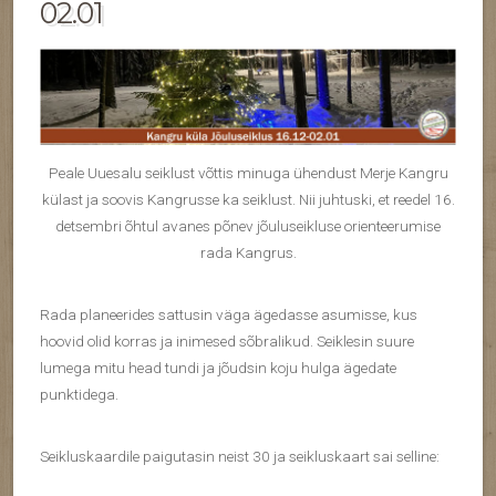
02.01
Peale Uuesalu seiklust võttis minuga ühendust Merje Kangru
külast ja soovis Kangrusse ka seiklust. Nii juhtuski, et reedel 16.
detsembri õhtul avanes põnev jõuluseikluse orienteerumise
rada Kangrus.
Rada planeerides sattusin väga ägedasse asumisse, kus
hoovid olid korras ja inimesed sõbralikud. Seiklesin suure
lumega mitu head tundi ja jõudsin koju hulga ägedate
punktidega.
Seikluskaardile paigutasin neist 30 ja seikluskaart sai selline: