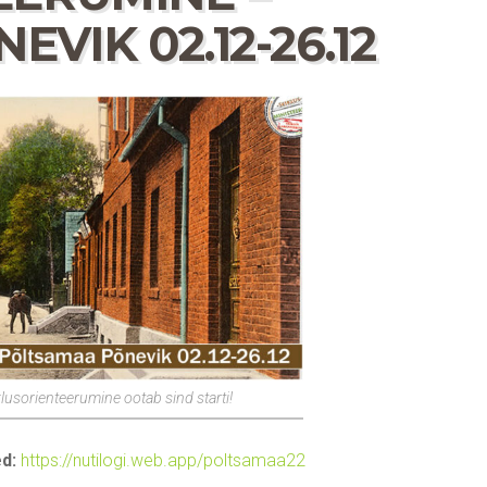
VIK 02.12-26.12
usorienteerumine ootab sind starti!
d:
https://nutilogi.web.app/poltsamaa22