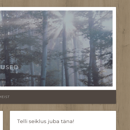
TUSED
MEIST
Telli seiklus juba täna!