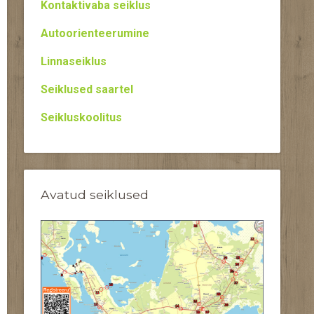
Kontaktivaba seiklus
Autoorienteerumine
Linnaseiklus
Seiklused saartel
Seikluskoolitus
Avatud seiklused