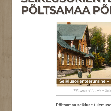
PÕLTSAMAA PÕNE
Põltsamaa Põnevik – Seikl
Põltsamaa seikluse tulemuse