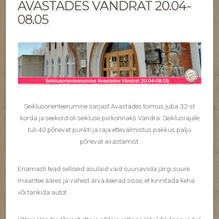
AVASTADES VÄNDRAT 20.04-
08.05
Seiklusorienteerumine sarjast Avastades toimus juba 32-st
korda ja seekord oli seikluse piirkonnaks Vändra. Seiklusrajale
tuli 40 põnevat punkti ja raja ettevalmistus pakkus palju
põnevat avastamist.
Enamasti tead selliseid asulaid vaid suunaviida järgi suure
maantee ääres ja vahest arva keerad sisse, et kinnitada keha
või tankida autot.