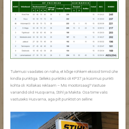
Tulemusi vaadates on näha, et kõige rohkem eksisid tiimid ühe
kindla punktiga. Selleks punktiks oli KP37 ja küsimus punkti
kohta oli: Kollakas reklaam – Mis mootorsaag? Vastuse
variandid olid Husqvarna, Stihl ja Makita. Osa tiime valis
vastuseks Husvarna, aga pilt punktist on selline: