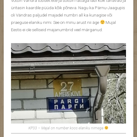
Võtsin Vändra tõsiselt ette ja sõitsin rattaga läbi kõik tänavad ja
üritasin kaardile püüda kõik põneva. Nagu ka Pärnu-Jaagupis
oli Vändras paljudel majadel numbri all ka kunagise või
praeguse elaniku nimi. See on minu arust nii äge
Mujal
Eestis ei ole selliseid majanumbrid veel märganud.
KP33 – Majal on number koos elaniku nimega