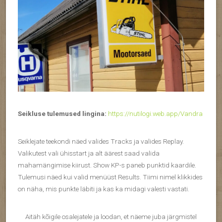
Seikluse tulemused lingina:
https://nutilogi.web.app/Vandra
Seiklejate teekondi näed valides Tracks ja valides Replay.
Valikutest vali ühisstart ja alt äärest saad valida
mahamängimise kiirust. Show KP-s paneb punktid kaardile.
Tulemusi näed kui valid menüüst Results. Tiimi nimel klikkides
on näha, mis punkte läbiti ja kas ka midagi valesti vastati.
Aitäh kõigile osalejatele ja loodan, et näeme juba järgmistel