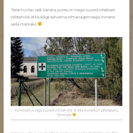
Teine huvitav seik Vändra juures on mega suured rohelised
infotahvlid, et ka kõige kehvema silmanägemisega inimene
seda märkaks
Rohelised ja väga suured infotahvlid, et ikka korralikult tähelepanu
tõmmata