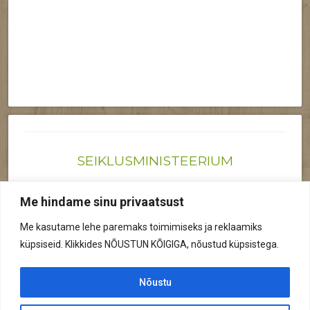
SEIKLUSMINISTEERIUM
Joonas@seiklusministeerium.ee | (+372) 522 6895
Me hindame sinu privaatsust
Reg nr: 12041719
Me kasutame lehe paremaks toimimiseks ja reklaamiks
Privaatsuspoliitika
küpsiseid. Klikkides NÕUSTUN KÕIGIGA, nõustud küpsistega.
© 2026 Kõik õigused kaitstud.
Nõustu