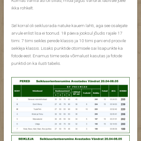
Kolmas vahva asi oli sillad, mida jagus Vändrat läbivale jõele
ikka rohkelt.
Sel korral oli seiklusrada natuke kauem lahti, aga see osalejate
arvule erilist lisa ei toonud. 18 päeva jooksul jõudis rajale 17
tiimi. 7 tiimi seikles perede klassis ja 10 tiimi pani end proovile
seikleja klassis. Lisaks punktide otsimisele sai lisapunkte ka
fotode eest. Enamus tiime seda võimalust kasutas ja fotode
punktid on ka ilusti tabelis.