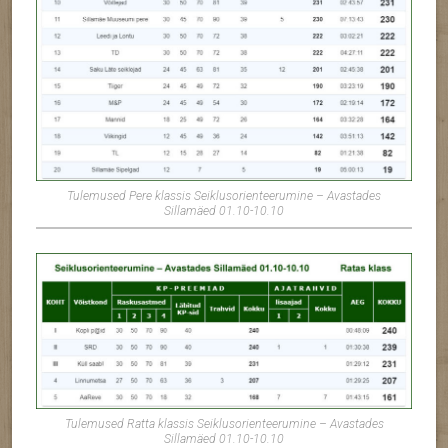
Tulemused Pere klassis Seiklusorienteerumine – Avastades
Sillamäed 01.10-10.10
Tulemused Ratta klassis Seiklusorienteerumine – Avastades
Sillamäed 01.10-10.10