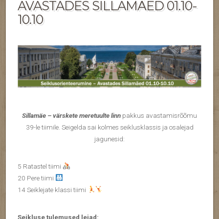
AVASTADES SILLAMÄED 01.10-
10.10
Sillamäe – värskete meretuulte linn
pakkus avastamisrõõmu
39-le tiimile. Seigelda sai kolmes seiklusklassis ja osalejad
jagunesid:
5 Ratastel tiimi
20 Pere tiimi
14 Seiklejate klassi tiimi
Seikluse tulemused leiad: