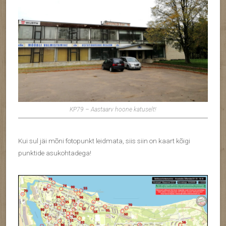
KP79 – Aastaarv hoone katuselt!
Kui sul jäi mõni fotopunkt leidmata, siis siin on kaart kõigi
punktide asukohtadega!