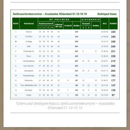
Tulemused Seiklejate klassis Seiklusorienteerumine – Avastades
Sillamäed 01.10-10.10