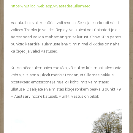
https://nutilogi.web.app/AvastadesSillamaed
Vasakult ülevalt menüüst vali results. Seiklejate teekondi näed
valides Tracks ja valides Replay. Valikutest vali ühisstart ja alt
äärest saad valida mahamängimise kiirust. Show KP-s paneb
punktid kaardile. Tulemuste lehel tiimi nimel klikkides on näha
ka õiged ja valed vastused.
Kui sa näed tulemustes ebakõla, või sul on küsimusi tulemuste
kohta, siis anna julgelt märku! Loodan, et Sillamäe pakkus
positiivseid emotsioone ja rajal oli kohti, mis valmistasid
üllatuse. Osalejatele valmistas kõige rohkem peavalu punkt 79
– Aastaarv hoone katuselt. Punkti vastus on pildil: