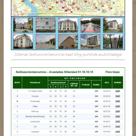
Sillamäe Seiklusorienteerumise kaart kõigi punktide asukohtadega!