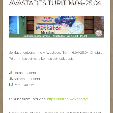
AVASTADES TÜRIT 16.04-25.04
Seiklusorienteerumine
– Avastades Türit 16.04-25.04 tõi rajale
78 tiimi, kes seiklesid kolmes seiklusklassis:
Ratas – 7 tiimi
Seikleja – 31 tiimi
Pere – 40 tiimi
Seikluse tulemused leiad:
https://nutilogi.web.app/tyri
Vasakult ülevalt menüüst vali results. Seiklejate teekondi näed