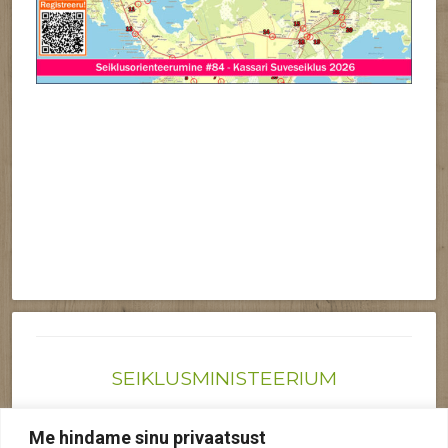
SEIKLUSMINISTEERIUM
Joonas@seiklusministeerium.ee | (+372) 522 6895
Me hindame sinu privaatsust
Reg nr: 12041719