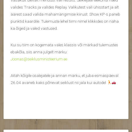
valides Tracks ja valides Replay. Valikutest vali ühisstart ja alt
äärest saad valida mahamängimise kiirust. Show KP-s paneb
punktid kaardile. Tulemuste lehel tiimi nimel klikkides on näha
ka õiged ja valed vastused.
Kui su tiim on kogemata vales klassis või märkad tulemustes
ebakõla, siis anna julgelt märku:
Joonas@seiklusministeerium.ee
Aitäh kõigile osalejatele ja annan märku, et juba esmaspäeval
26.04 avaneb kaks põnevat seiklust nii jala kui autodel