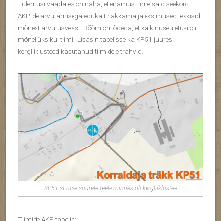
Tulemusi vaadates on näha, et enamus tiime said seekord
AKP-de arvutamisega edukalt hakkama ja eksimused tekkisid
mõnest arvutusveast. Rõõm on tõdeda, et ka kiiruseületusi oli
mõnel üksikul tiimil. Lisasin tabelisse ka KP51 juures
kergliiklusteed kasutanud tiimidele trahvid.
KP51-st otse suurele teele minnes oli kergliiklustee
Tiimide AKP tabelid: