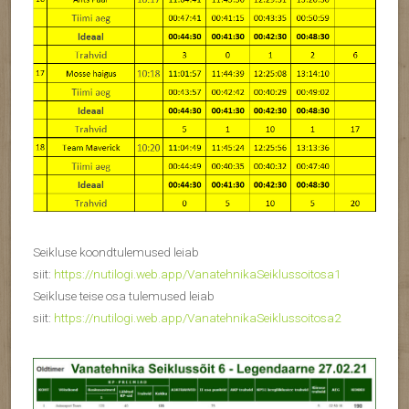
Seikluse koondtulemused leiab
siit:
https://nutilogi.web.app/VanatehnikaSeiklussoitosa1
Seikluse teise osa tulemused leiab
siit:
https://nutilogi.web.app/VanatehnikaSeiklussoitosa2