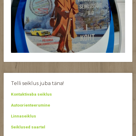
Telli seiklus juba täna!
Kontaktivaba seiklus
Autoorienteerumine
Linnaseiklus
Seiklused saartel