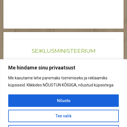
SEIKLUSMINISTEERIUM
Joonas@seiklusministeerium.ee | (+372) 522 6895
Me hindame sinu privaatsust
Reg nr: 12041719
Me kasutame lehe paremaks toimimiseks ja reklaamiks
Privaatsuspoliitika
küpsiseid. Klikkides NÕUSTUN KÕIGIGA, nõustud küpsistega.
© 2026 Kõik õigused kaitstud.
Nõustu
Tee valik
© 2026 Seiklusministeerium