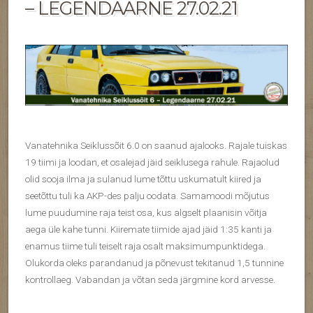
– LEGENDAARNE 27.02.21
Vanatehnika Seiklussõit 6.0 on saanud ajalooks. Rajale tuiskas
19 tiimi ja loodan, et osalejad jäid seiklusega rahule. Rajaolud
olid sooja ilma ja sulanud lume tõttu uskumatult kiired ja
seetõttu tuli ka AKP-des palju oodata. Samamoodi mõjutus
lume puudumine raja teist osa, kus algselt plaanisin võitja
aega üle kahe tunni. Kiiremate tiimide ajad jäid 1:35 kanti ja
enamus tiime tuli teiselt raja osalt maksimumpunktidega.
Olukorda oleks parandanud ja põnevust tekitanud 1,5 tunnine
kontrollaeg. Vabandan ja võtan seda järgmine kord arvesse.